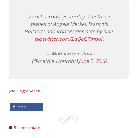
Adventskalender 2013
Visuelles
Zurich airport yesterday. The three
planes of Angela Merkel, François
Adventskalender 2014
Wandnotizen
Hollande and Iron Maiden side by side.
pic.twitter.com/2qQeG7mboK
Adventskalender 2015
— Mathieu von Rohr
Adventskalender 2016
(@mathieuvonrohr)
June 2, 2016
Adventskalender 2017
Adventskalender 2018
(via
Blogrebellen
)
Adventskalender 2019
teilen
Adventskalender 2020
Adventskalender 2021
5 Kommentare