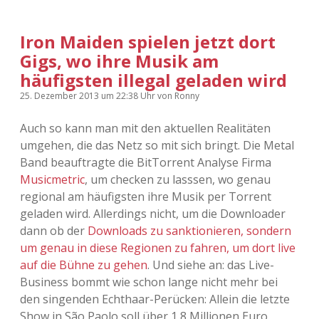
Adventskalender 2022
Iron Maiden spielen jetzt dort
Adventskalender 2023
Gigs, wo ihre Musik am
häufigsten illegal geladen wird
Adventskalender 2024
25. Dezember 2013
um 22:38 Uhr
von
Ronny
Auch so kann man mit den aktuellen Realitäten
umgehen, die das Netz so mit sich bringt. Die Metal
Band beauftragte die BitTorrent Analyse Firma
Musicmetric
, um checken zu lasssen, wo genau
regional am häufigsten ihre Musik per Torrent
geladen wird. Allerdings nicht, um die Downloader
dann ob der
Downloads zu sanktionieren, sondern
um genau in diese Regionen zu fahren, um dort live
auf die Bühne zu gehen
. Und siehe an: das Live-
Business bommt wie schon lange nicht mehr bei
den singenden Echthaar-Perücken: Allein die letzte
Show in São Paolo soll über 1,8 Millionen Euro