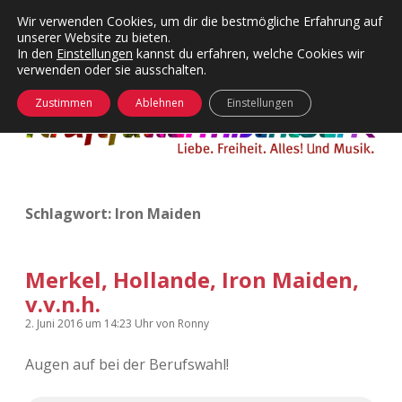
Wir verwenden Cookies, um dir die bestmögliche Erfahrung auf
unserer Website zu bieten.
Menü
Kategorien
Dropdown-
In den
Einstellungen
kannst du erfahren, welche Cookies wir
öffnen
Menü
verwenden oder sie ausschalten.
öffnen
24 Hours Chilling
KFMW-Disco
Zustimmen
Ablehnen
Einstellungen
Die Wende
Dates
Instagrams
Doku
Schlagwort:
Iron Maiden
KFMW-Disco
Contact
Adventskalender
kfmw.stuff
Dropdown-
Menü
Merkel, Hollande, Iron Maiden,
öffnen
v.v.n.h.
Adventskalender 2010
Kopfkinomusik
facebook
instagram
rss
soundcloud
vimeo
Bluesky
2. Juni 2016
um 14:23 Uhr
von
Ronny
Adventskalender 2011
Nur mal so
Augen auf bei der Berufswahl!
Adventskalender 2012
Täglicher Sinnwahn