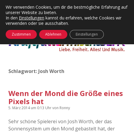
Wir verwenden Cookies, um dir die bestmögliche Erfahrung auf
unserer Website zu bieten.
Menü
Kategorien
Dropdown-
In den
Einstellungen
kannst du erfahren, welche Cookies wir
öffnen
Menü
verwenden oder sie ausschalten.
öffnen
24 Hours Chilling
KFMW-Disco
Zustimmen
Ablehnen
Einstellungen
Die Wende
Dates
Instagrams
Doku
Schlagwort:
Josh Worth
KFMW-Disco
Contact
Adventskalender
kfmw.stuff
Dropdown-
Menü
Wenn der Mond die Größe eines
öffnen
Pixels hat
Adventskalender 2010
Kopfkinomusik
facebook
instagram
rss
soundcloud
vimeo
Bluesky
5. März 2014
um 0:13 Uhr
von
Ronny
Adventskalender 2011
Nur mal so
Sehr schöne Spielerei von Josh Worth, der das
Sonnensystem um den Mond gebastelt hat, der
Adventskalender 2012
Täglicher Sinnwahn