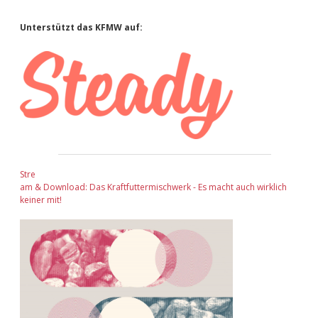
Adventskalender 2022
Sidebar
Unterstützt das KFMW auf:
Adventskalender 2023
Adventskalender 2024
Stre
am & Download: Das Kraftfuttermischwerk - Es macht auch wirklich
keiner mit!