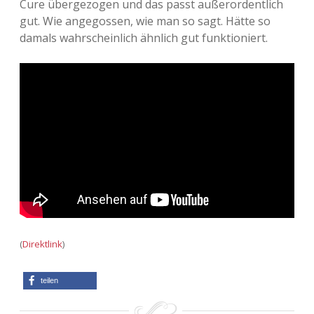
Cure übergezogen und das passt außerordentlich
gut. Wie angegossen, wie man so sagt. Hätte so
Adventskalender 2013
Visuelles
damals wahrscheinlich ähnlich gut funktioniert.
Adventskalender 2014
Wandnotizen
Adventskalender 2015
Adventskalender 2016
Adventskalender 2017
Adventskalender 2018
Adventskalender 2019
(
Direktlink
)
Adventskalender 2020
teilen
Adventskalender 2021