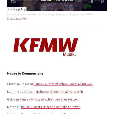
Das Kraftfuttermischwerk
·
@ La Grange, Bergen auf Rügen, 11.04.2026
Story dazu:
Hier
.
Neueste Kommentare
Christian Vogel
zu
Pause – Nichts ist schön und alles tut weh
Katarina
zu
Pause – Nichts ist schön und alles tut weh
Gaby
zu
Pause – Nichts ist schön und alles tut weh
Martin
zu
Pause – Nichts ist schön und alles tut weh