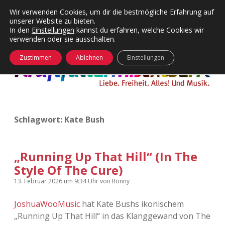
Wir verwenden Cookies, um dir die bestmögliche Erfahrung auf
unserer Website zu bieten.
Menü
Kategorien
Dropdown-
In den
Einstellungen
kannst du erfahren, welche Cookies wir
öffnen
Menü
verwenden oder sie ausschalten.
öffnen
24 Hours Chilling
KFMW-Disco
Zustimmen
Ablehnen
Einstellungen
Die Wende
Dates
Instagrams
Doku
Schlagwort:
Kate Bush
KFMW-Disco
Contact
Adventskalender
kfmw.stuff
Dropdown-
Menü
„Running Up That Hill“ (In The
öffnen
Style Of The Cure)
Adventskalender 2010
Kopfkinomusik
facebook
instagram
rss
soundcloud
vimeo
Bluesky
13. Februar 2026
um 9:34 Uhr
von
Ronny
Adventskalender 2011
Nur mal so
JoshuaWooMusic
hat Kate Bushs ikonischem
„Running Up That Hill“ in das Klanggewand von The
Adventskalender 2012
Täglicher Sinnwahn