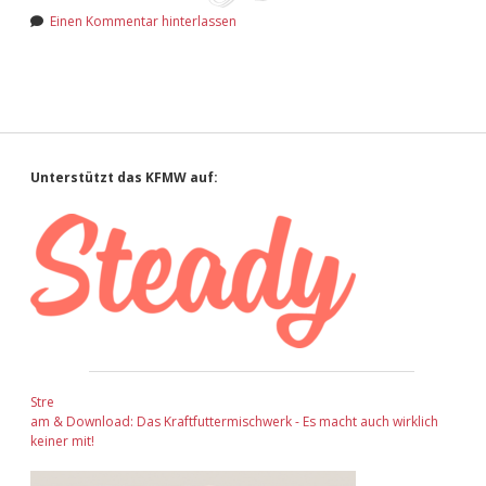
Adventskalender 2022
Einen Kommentar hinterlassen
Adventskalender 2023
Adventskalender 2024
Sidebar
Unterstützt das KFMW auf:
Stre
am & Download: Das Kraftfuttermischwerk - Es macht auch wirklich
keiner mit!