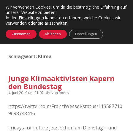
Wir verwenden Cookies, um dir die bestmögliche Erfahrung auf
unserer Website zu bieten.
Menü
Kategorien
Dropdown-
In den
Einstellungen
kannst du erfahren, welche Cookies wir
öffnen
Menü
verwenden oder sie ausschalten.
öffnen
24 Hours Chilling
KFMW-Disco
Zustimmen
Ablehnen
Einstellungen
Die Wende
Dates
Schlagwort:
Klima
Instagrams
Doku
KFMW-Disco
Contact
Junge Klimaaktivisten kapern
den Bundestag
Adventskalender
kfmw.stuff
Dropdown-
Menü
4. Juni 2019
um 21:07 Uhr
von
Ronny
öffnen
Adventskalender 2010
Kopfkinomusik
facebook
instagram
rss
soundcloud
vimeo
Bluesky
https://twitter.com/FranziWessel/status/113587710
9698748416
Adventskalender 2011
Nur mal so
Fridays for Future jetzt schon am Dienstag – und
Adventskalender 2012
Täglicher Sinnwahn