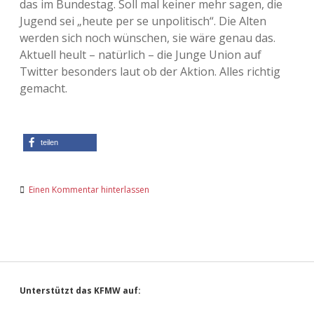
das im Bundestag. Soll mal keiner mehr sagen, die
Jugend sei „heute per se unpolitisch“. Die Alten
Adventskalender 2013
Visuelles
werden sich noch wünschen, sie wäre genau das.
Aktuell heult – natürlich – die Junge Union auf
Adventskalender 2014
Wandnotizen
Twitter besonders laut ob der Aktion. Alles richtig
gemacht.
Adventskalender 2015
Adventskalender 2016
teilen
Adventskalender 2017
Adventskalender 2018
Einen Kommentar hinterlassen
Adventskalender 2019
Adventskalender 2020
Sidebar
Adventskalender 2021
Unterstützt das KFMW auf: