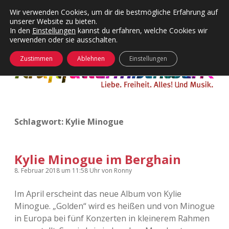
Wir verwenden Cookies, um dir die bestmögliche Erfahrung auf
unserer Website zu bieten.
Menü
Kategorien
Dropdown-
In den
Einstellungen
kannst du erfahren, welche Cookies wir
öffnen
Menü
verwenden oder sie ausschalten.
öffnen
24 Hours Chilling
KFMW-Disco
Zustimmen
Ablehnen
Einstellungen
Die Wende
Dates
Instagrams
Doku
Schlagwort:
Kylie Minogue
KFMW-Disco
Contact
Adventskalender
kfmw.stuff
Dropdown-
Menü
Kylie Minogue im Berghain
öffnen
Adventskalender 2010
Kopfkinomusik
8. Februar 2018
um 11:58 Uhr
von
Ronny
facebook
instagram
rss
soundcloud
vimeo
Bluesky
Im April erscheint das neue Album von Kylie
Adventskalender 2011
Nur mal so
Minogue. „Golden“ wird es heißen und von Minogue
in Europa bei fünf Konzerten in kleinerem Rahmen
Adventskalender 2012
Täglicher Sinnwahn