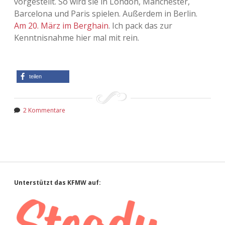
vorgestellt. So wird sie in London, Manchester,
Barcelona und Paris spielen. Außerdem in Berlin.
Adventskalender 2013
Visuelles
Am 20. März im Berghain
. Ich pack das zur
Kenntnisnahme hier mal mit rein.
Adventskalender 2014
Wandnotizen
Adventskalender 2015
teilen
Adventskalender 2016
2 Kommentare
Adventskalender 2017
Adventskalender 2018
Adventskalender 2019
Sidebar
Unterstützt das KFMW auf:
Adventskalender 2020
Adventskalender 2021