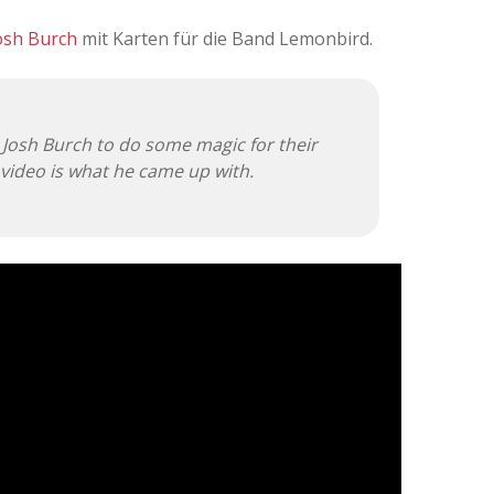
osh Burch
mit Karten für die Band Lemonbird.
osh Burch to do some magic for their
s video is what he came up with.