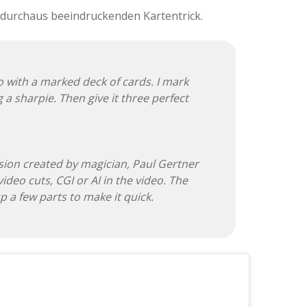
durchaus beeindruckenden Kartentrick.
do with a marked deck of cards. I mark
 a sharpie. Then give it three perfect
llusion created by magician, Paul Gertner
ideo cuts, CGI or AI in the video. The
p a few parts to make it quick.