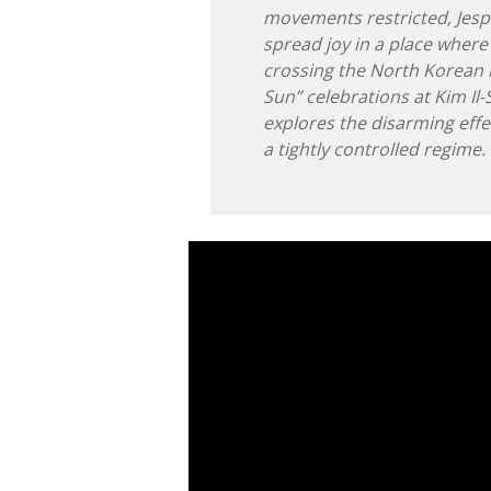
movements restricted, Jesp
spread joy in a place where
crossing the North Korean b
Sun” celebrations at Kim Il
explores the disarming eff
a tightly controlled regime.