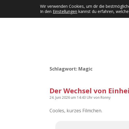
Wir verwenden Cookies, um dir die bestmögliche
In den
Einstellungen
kannst du erfahren, welche
Kategorien
KFMW-Disco
Dates
Inst
Dropdown-Menü öffnen
Schlagwort:
Magic
Der Wechsel von Einhe
24. Juni 2026
um 14:43 Uhr
von
Ronny
Cooles, kurzes Filmchen.