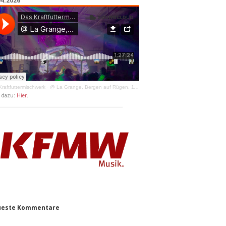
04.2026
raftfuttermischwerk
·
@ La Grange, Bergen auf Rügen, 11.04.2026
y dazu:
Hier
.
este Kommentare