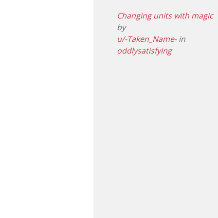
Changing units with magic
by
u/-Taken_Name-
in
oddlysatisfying