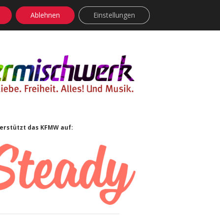
Ablehnen
Einstellungen
facebook
instagram
rss
soundcloud
vimeo
Bluesky
idebar
erstützt das KFMW auf: