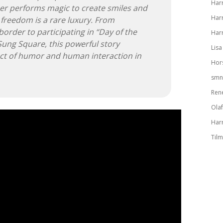
Har
er performs magic to create smiles and
Har
 freedom is a rare luxury. From
order to participating in “Day of the
Har
-Sung Square, this powerful story
Lisa
ect of humor and human interaction in
Hors
smn
Ren
Olaf
Har
Til