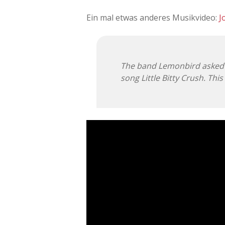
Ein mal etwas anderes Musikvideo:
J
The band Lemonbird asked J
song Little Bitty Crush. Thi