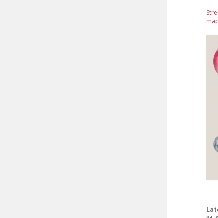
Stre
mach
Lat