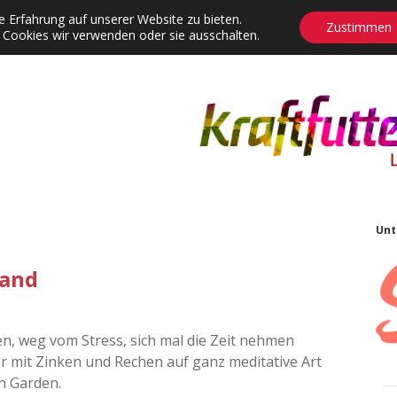
 Erfahrung auf unserer Website zu bieten.
Zustimmen
 Cookies wir verwenden oder sie ausschalten.
agrams
Contact
Adventskalender
Dropdown-Menü öffnen
S
Unt
Sand
n, weg vom Stress, sich mal die Zeit nehmen
r mit Zinken und Rechen auf ganz meditative Art
n Garden.