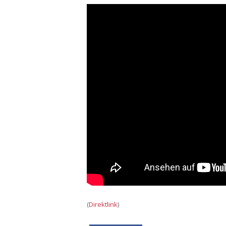
(
Direktlink
)