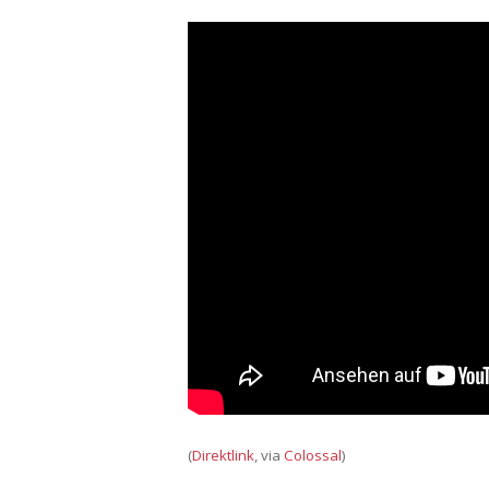
(
Direktlink
, via
Colossal
)