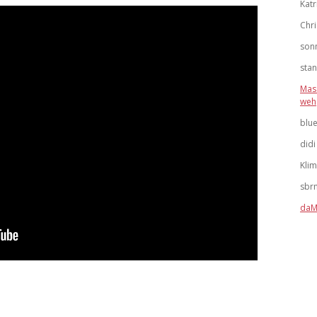
Katr
Chri
son
stan
Mas
weh
blu
didi
Kli
sbr
daM