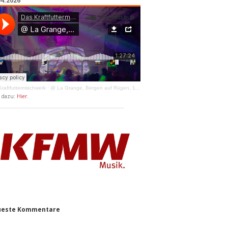
04.2026
raftfuttermischwerk
·
@ La Grange, Bergen auf Rügen, 11.04.2026
y dazu:
Hier
.
este Kommentare