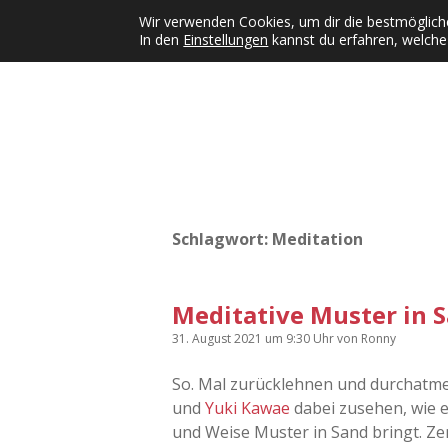
Wir verwenden Cookies, um dir die bestmögliche
In den
Einstellungen
kannst du erfahren, welche
Kategorien
KFMW-Disco
Dates
Inst
Dropdown-Menü öffnen
Schlagwort:
Meditation
Meditative Muster in 
31. August 2021
um 9:30 Uhr
von
Ronny
So. Mal zurücklehnen und durchatme
und
Yuki Kawae
dabei zusehen, wie e
und Weise Muster in Sand bringt. Ze