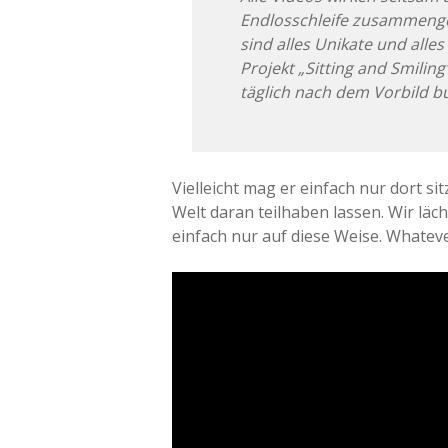
Endlosschleife zusammeng
sind alles Unikate und alles
Projekt „Sitting and Smiling
täglich nach dem Vorbild b
Vielleicht mag er einfach nur dort s
Welt daran teilhaben lassen. Wir läche
einfach nur auf diese Weise. Whateve