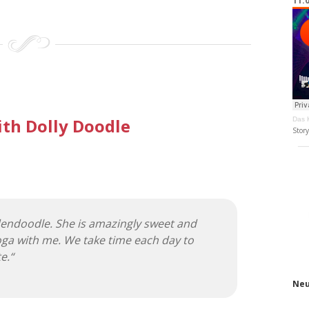
11.
th Dolly Doodle
Das K
Stor
dendoodle. She is amazingly sweet and
oga with me. We take time each day to
e.“
Neu