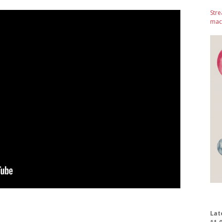
Stre
mach
Lat