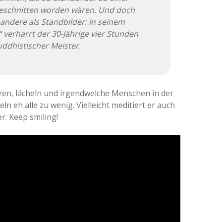
eschnitten worden wären. Und doch
 andere als Standbilder: In seinem
“ verharrt der 30-Jährige vier Stunden
uddhistischer Meister.
itzen, lächeln und irgendwelche Menschen in der
ln eh alle zu wenig. Vielleicht meditiert er auch
r: Keep smiling!