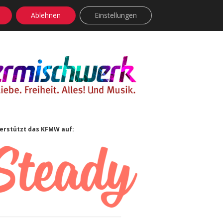
Ablehnen
Einstellungen
facebook
instagram
rss
soundcloud
vimeo
Bluesky
idebar
erstützt das KFMW auf: