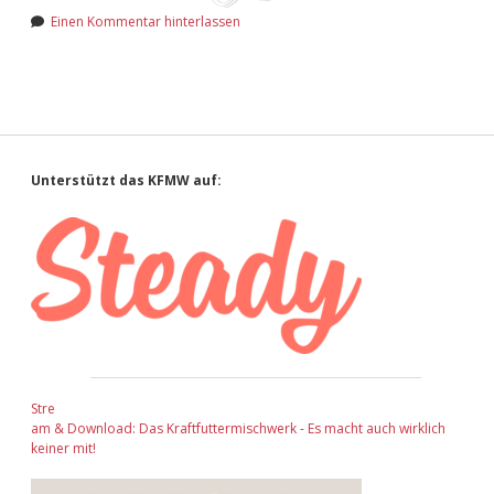
Adventskalender 2022
Einen Kommentar hinterlassen
Adventskalender 2023
Adventskalender 2024
Sidebar
Unterstützt das KFMW auf:
Stre
am & Download: Das Kraftfuttermischwerk - Es macht auch wirklich
keiner mit!