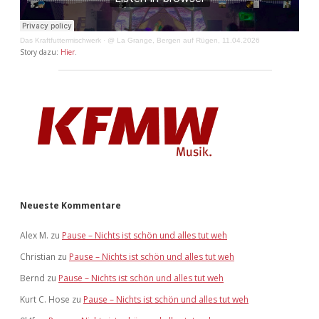
Das Kraftfuttermischwerk
·
@ La Grange, Bergen auf Rügen, 11.04.2026
Story dazu:
Hier
.
Neueste Kommentare
Alex M.
zu
Pause – Nichts ist schön und alles tut weh
Christian
zu
Pause – Nichts ist schön und alles tut weh
Bernd
zu
Pause – Nichts ist schön und alles tut weh
Kurt C. Hose
zu
Pause – Nichts ist schön und alles tut weh