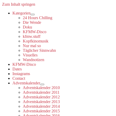
Zum Inhalt springen
Kategorien
Dropdown-
24 Hours Chilling
Menü
Die Wende
öffnen
Doku
KFMW-Disco
kfmw.stuff
Kopfkinomusik
Nur mal so
Täglicher Sinnwahn
Visuelles
Wandnotizen
KFMW-Disco
Dates
Instagrams
Contact
Adventskalender
Dropdown-
Adventskalender 2010
Menü
Adventskalender 2011
öffnen
Adventskalender 2012
Adventskalender 2013
Adventskalender 2014
Adventskalender 2015
Adventskalender 2016