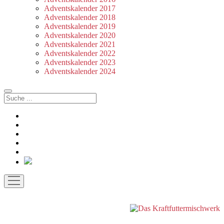
Adventskalender 2017
Adventskalender 2018
Adventskalender 2019
Adventskalender 2020
Adventskalender 2021
Adventskalender 2022
Adventskalender 2023
Adventskalender 2024
Suchen
facebook
instagram
rss
soundcloud
vimeo
Bluesky
Menü
öffnen