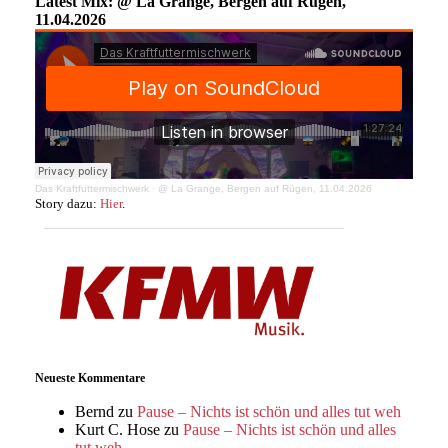
Latest Mix: @ La Grange, Bergen auf Rügen,
11.04.2026
Das Kraftfuttermischwerk
·
@ La Grange, Bergen auf Rügen, 11.04.2026
Story dazu:
Hier
.
Neueste Kommentare
Bernd
zu
Pause – Nichts ist schön und alles tut weh
Kurt C. Hose
zu
Pause – Nichts ist schön und alles
tut weh