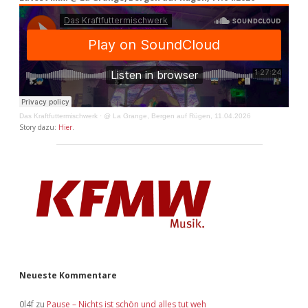
Das Kraftfuttermischwerk
·
@ La Grange, Bergen auf Rügen, 11.04.2026
Story dazu:
Hier
.
Neueste Kommentare
0l4f
zu
Pause – Nichts ist schön und alles tut weh