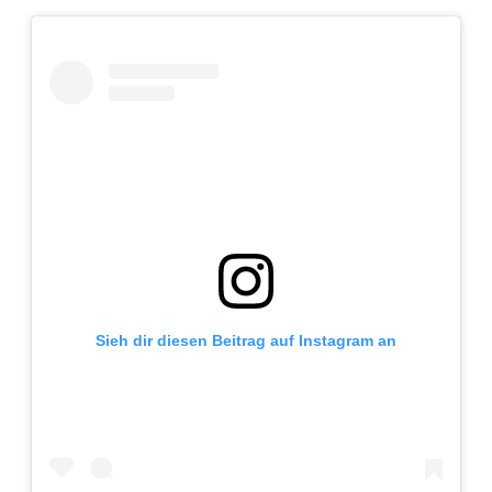
Adventskalender 2013
Visuelles
Adventskalender 2014
Wandnotizen
Adventskalender 2015
Adventskalender 2016
Adventskalender 2017
Adventskalender 2018
Sieh dir diesen Beitrag auf Instagram an
Adventskalender 2019
Adventskalender 2020
Adventskalender 2021