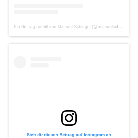
Adventskalender 2022
Adventskalender 2023
Ein Beitrag geteilt von Michael Schlegel (@michaelschlegelphotography)
Adventskalender 2024
Sieh dir diesen Beitrag auf Instagram an