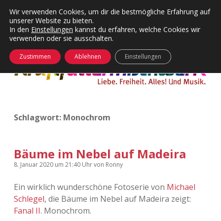
Wir verwenden Cookies, um dir die bestmögliche Erfahrung auf
unserer Website zu bieten.
Menü
Kategorien
Dropdown-
In den
Einstellungen
kannst du erfahren, welche Cookies wir
öffnen
Menü
verwenden oder sie ausschalten.
öffnen
24 Hours Chilling
KFMW-Disco
Zustimmen
Ablehnen
Einstellungen
Die Wende
Dates
Instagrams
Doku
Schlagwort:
Monochrom
KFMW-Disco
Contact
Adventskalender
kfmw.stuff
Dropdown-
Menü
Bäume im Nebel auf Madeira
öffnen
Adventskalender 2010
Kopfkinomusik
8. Januar 2020
um 21:40 Uhr
von
Ronny
facebook
instagram
rss
soundcloud
vimeo
Bluesky
Ein wirklich wunderschöne Fotoserie von
Michael
Adventskalender 2011
Nur mal so
Schlegel
, die Bäume im Nebel auf Madeira zeigt:
Fanal II
. Monochrom.
Adventskalender 2012
Täglicher Sinnwahn