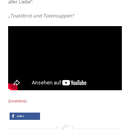
aller Liebe“.
Adventskalender 2013
Visuelles
„Toastbrot und Tütensuppen“
Adventskalender 2014
Wandnotizen
Adventskalender 2015
Adventskalender 2016
Adventskalender 2017
Adventskalender 2018
Adventskalender 2019
(
Direktlink
)
Adventskalender 2020
teilen
Adventskalender 2021