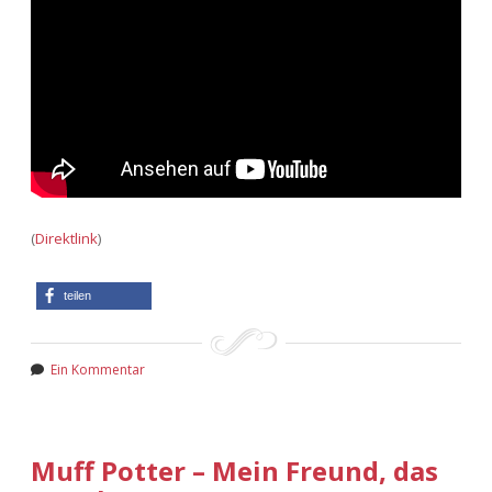
(
Direktlink
)
teilen
Ein Kommentar
Muff Potter – Mein Freund, das