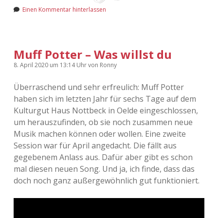
Adventskalender 2022
Einen Kommentar hinterlassen
Adventskalender 2023
Muff Potter – Was willst du
Adventskalender 2024
8. April 2020
um 13:14 Uhr
von
Ronny
Überraschend und sehr erfreulich: Muff Potter
haben sich im letzten Jahr für sechs Tage auf dem
Kulturgut Haus Nottbeck in Oelde eingeschlossen,
um herauszufinden, ob sie noch zusammen neue
Musik machen können oder wollen. Eine zweite
Session war für April angedacht. Die fällt aus
gegebenem Anlass aus. Dafür aber gibt es schon
mal diesen neuen Song. Und ja, ich finde, dass das
doch noch ganz außergewöhnlich gut funktioniert.