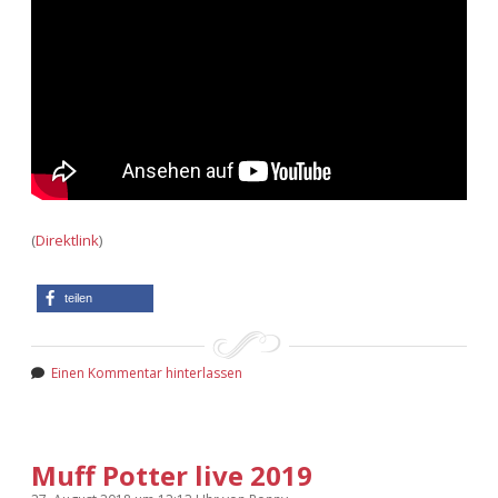
(
Direktlink
)
teilen
Einen Kommentar hinterlassen
Muff Potter live 2019