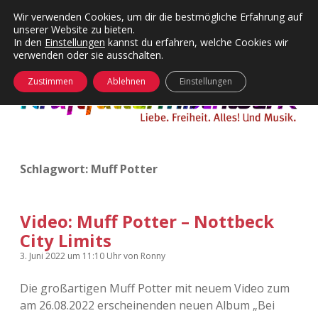
Wir verwenden Cookies, um dir die bestmögliche Erfahrung auf
unserer Website zu bieten.
Menü
Kategorien
Dropdown-
In den
Einstellungen
kannst du erfahren, welche Cookies wir
öffnen
Menü
verwenden oder sie ausschalten.
öffnen
24 Hours Chilling
KFMW-Disco
Zustimmen
Ablehnen
Einstellungen
Die Wende
Dates
Instagrams
Doku
Schlagwort:
Muff Potter
KFMW-Disco
Contact
Adventskalender
kfmw.stuff
Dropdown-
Menü
Video: Muff Potter – Nottbeck
öffnen
City Limits
Adventskalender 2010
Kopfkinomusik
facebook
instagram
rss
soundcloud
vimeo
Bluesky
3. Juni 2022
um 11:10 Uhr
von
Ronny
Adventskalender 2011
Nur mal so
Die großartigen Muff Potter mit neuem Video zum
am 26.08.2022 erscheinenden neuen Album „Bei
Adventskalender 2012
Täglicher Sinnwahn