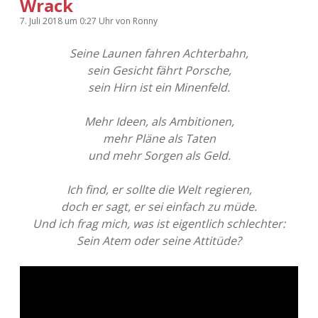
Wrack
7. Juli 2018
um 0:27 Uhr
von
Ronny
Seine Launen fahren Achterbahn,
sein Gesicht fährt Porsche,
sein Hirn ist ein Minenfeld.
Mehr Ideen, als Ambitionen,
mehr Pläne als Taten
und mehr Sorgen als Geld.
Ich find, er sollte die Welt regieren,
doch er sagt, er sei einfach zu müde.
Und ich frag mich, was ist eigentlich schlechter:
Sein Atem oder seine Attitüde?