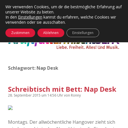
Wir verwenden Cookies, um dir die bestmögliche Erfahrung auf
unserer Website zu bieten.
Menü
Kategorien
Dropdown-
In den
Einstellungen
kannst du erfahren, welche Cookies wir
öffnen
Menü
verwenden oder sie ausschalten.
öffnen
24 Hours Chilling
KFMW-Disco
Zustimmen
Ablehnen
Einstellungen
Die Wende
Dates
Instagrams
Doku
Schlagwort:
Nap Desk
KFMW-Disco
Contact
Adventskalender
kfmw.stuff
Dropdown-
Menü
Schreibtisch mit Bett: Nap Desk
öffnen
Adventskalender 2010
Kopfkinomusik
28. September 2015
um 14:56 Uhr
von
Ronny
facebook
instagram
rss
soundcloud
vimeo
Bluesky
Adventskalender 2011
Nur mal so
Montags. Der allwöchentliche Hangover zieht sich
Adventskalender 2012
Täglicher Sinnwahn