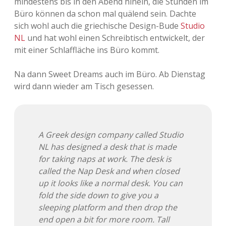
mindestens bis in den Abend hinein, die Stunden im
Büro können da schon mal quälend sein. Dachte
Adventskalender 2013
Visuelles
sich wohl auch die griechische Design-Bude
Studio
NL
und hat wohl einen Schreibtisch entwickelt, der
Adventskalender 2014
Wandnotizen
mit einer Schlaffläche ins Büro kommt.
Adventskalender 2015
Na dann Sweet Dreams auch im Büro. Ab Dienstag
wird dann wieder am Tisch gesessen.
Adventskalender 2016
Adventskalender 2017
A Greek design company called Studio
Adventskalender 2018
NL has designed a desk that is made
for taking naps at work. The desk is
Adventskalender 2019
called the Nap Desk and when closed
up it looks like a normal desk. You can
Adventskalender 2020
fold the side down to give you a
sleeping platform and then drop the
Adventskalender 2021
end open a bit for more room. Tall