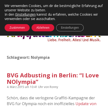
Wir verwenden Cookies, um dir die bestmögliche Erfahrung auf
unserer Website zu bieten.
Menü
Kategorien
Dropdown-
In den
Einstellungen
kannst du erfahren, welche Cookies wir
öffnen
Menü
verwenden oder sie ausschalten.
öffnen
24 Hours Chilling
KFMW-Disco
Zustimmen
Ablehnen
Einstellungen
Die Wende
Dates
Instagrams
Doku
Schlagwort:
Nolympia
KFMW-Disco
Contact
Adventskalender
kfmw.stuff
Dropdown-
Menü
BVG Adbusting in Berlin: “I Love
öffnen
NOlympia”
Adventskalender 2010
Kopfkinomusik
facebook
instagram
rss
soundcloud
vimeo
Bluesky
4. März 2015
um 10:41 Uhr
von
Ronny
Adventskalender 2011
Nur mal so
Schön, dass die verlogene Graffiti-Kampagne der
BVG für Olympia noch ein inoffizielles
Update von
Adventskalender 2012
Täglicher Sinnwahn