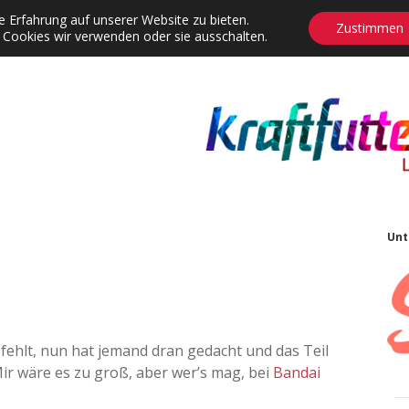
 Erfahrung auf unserer Website zu bieten.
Zustimmen
 Cookies wir verwenden oder sie ausschalten.
agrams
Contact
Adventskalender
Dropdown-Menü öffnen
S
Unt
fehlt, nun hat jemand dran gedacht und das Teil
ir wäre es zu groß, aber wer’s mag, bei
Bandai