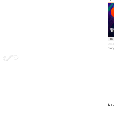
11.
Das K
Stor
Neu