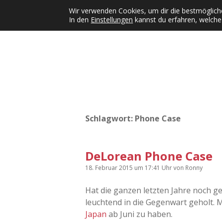
Wir verwenden Cookies, um dir die bestmögliche
In den
Einstellungen
kannst du erfahren, welche
Kategorien
KFMW-Disco
Dates
Inst
Dropdown-Menü öffnen
Schlagwort:
Phone Case
DeLorean Phone Case
18. Februar 2015
um 17:41 Uhr
von
Ronny
Hat die ganzen letzten Jahre noch ge
leuchtend in die Gegenwart geholt. M
Japan
ab Juni zu haben.