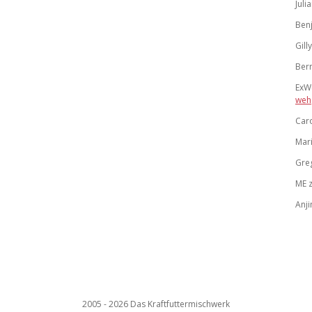
Juli
Benj
Gilly
Ber
ExW
weh
Car
Mar
Gre
ME
Anji
2005 - 2026 Das Kraftfuttermischwerk