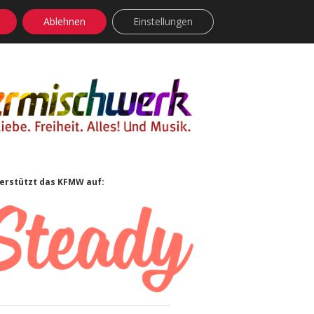
Ablehnen
Einstellungen
facebook
instagram
rss
soundcloud
vimeo
Bluesky
idebar
erstützt das KFMW auf: