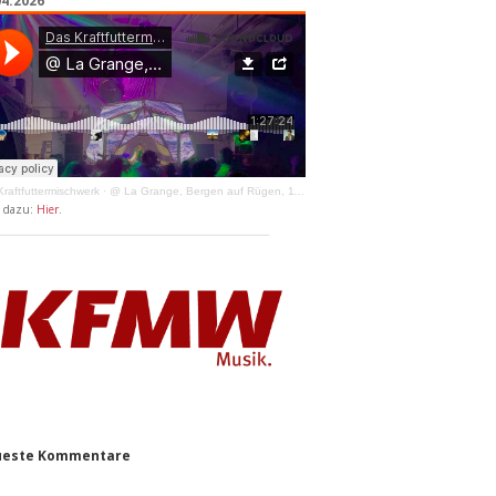
04.2026
raftfuttermischwerk
·
@ La Grange, Bergen auf Rügen, 11.04.2026
y dazu:
Hier
.
este Kommentare