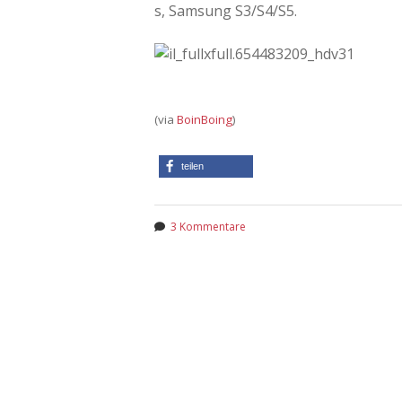
s, Samsung S3/S4/S5.
(via
BoinBoing
)
teilen
3 Kommentare