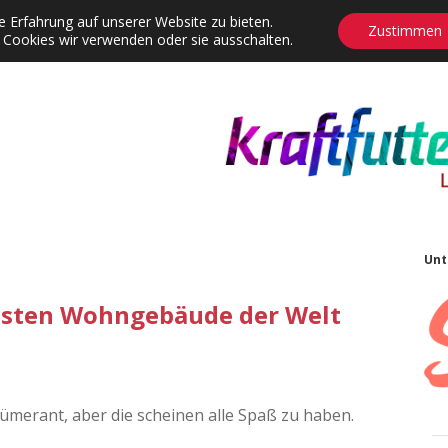
 Erfahrung auf unserer Website zu bieten.
Zustimmen
 Cookies wir verwenden oder sie ausschalten.
agrams
Contact
Adventskalender
Dropdown-Menü öffnen
S
Unt
sten Wohngebäude der Welt
blümerant, aber die scheinen alle Spaß zu haben.