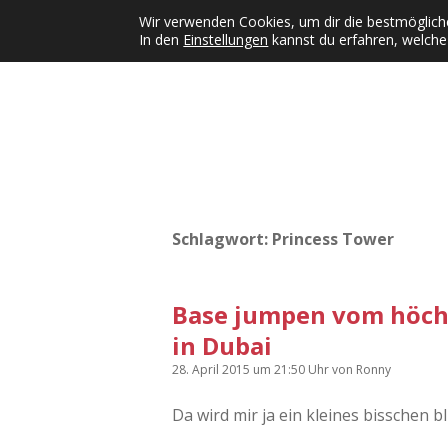
Wir verwenden Cookies, um dir die bestmögliche
In den
Einstellungen
kannst du erfahren, welche
Kategorien
KFMW-Disco
Dates
Inst
Dropdown-Menü öffnen
Schlagwort:
Princess Tower
Base jumpen vom höch
in Dubai
28. April 2015
um 21:50 Uhr
von
Ronny
Da wird mir ja ein kleines bisschen 