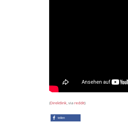
(
Direktlink
, via
reddit
)
teilen