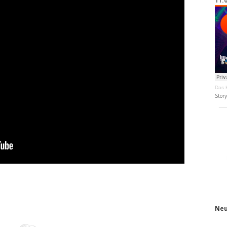
11.
Das K
Stor
Neu