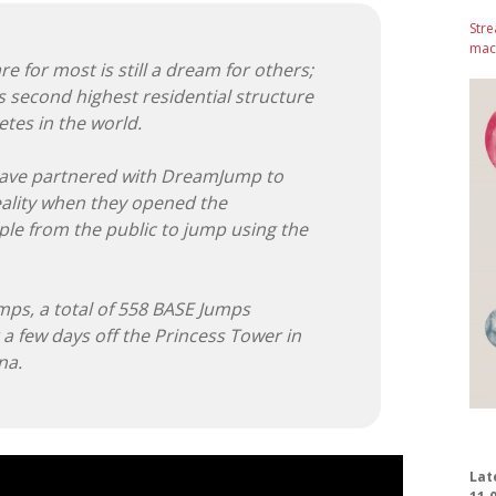
Stre
mach
e for most is still a dream for others;
s second highest residential structure
etes in the world.
ave partnered with DreamJump to
ality when they opened the
ple from the public to jump using the
mps, a total of 558 BASE Jumps
 a few days off the Princess Tower in
na.
Lat