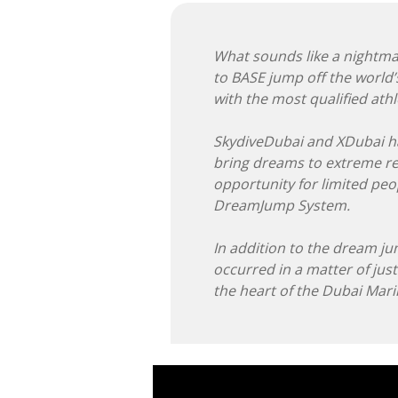
What sounds like a nightmar
to BASE jump off the world’
with the most qualified athl
SkydiveDubai and XDubai h
bring dreams to extreme re
opportunity for limited peo
DreamJump System.
In addition to the dream ju
occurred in a matter of just
the heart of the Dubai Mari