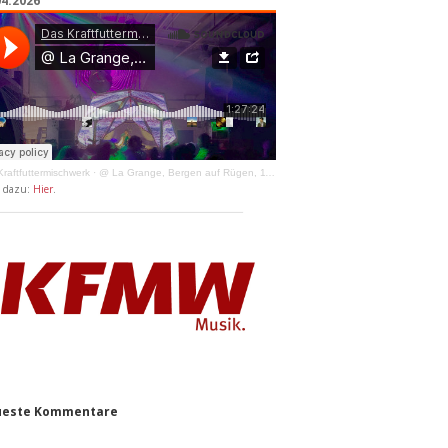
04.2026
raftfuttermischwerk
·
@ La Grange, Bergen auf Rügen, 11.04.2026
y dazu:
Hier
.
este Kommentare