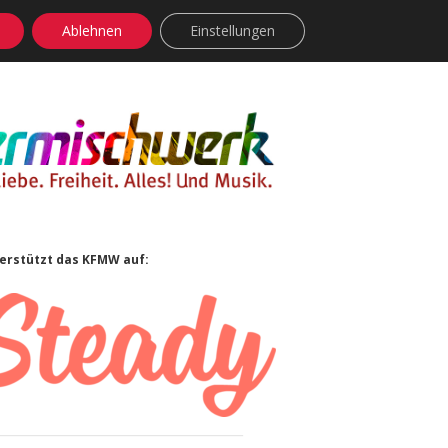
Ablehnen
Einstellungen
facebook
instagram
rss
soundcloud
vimeo
Bluesky
idebar
erstützt das KFMW auf: