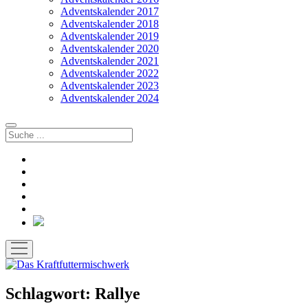
Adventskalender 2017
Adventskalender 2018
Adventskalender 2019
Adventskalender 2020
Adventskalender 2021
Adventskalender 2022
Adventskalender 2023
Adventskalender 2024
Suchen
facebook
instagram
rss
soundcloud
vimeo
Bluesky
Menü
öffnen
Schlagwort:
Rallye