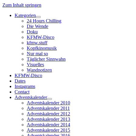
Zum Inhalt springen
Kategorien
Dropdown-
24 Hours Chilling
Menü
Die Wende
öffnen
Doku
KFMW-Disco
kfmw.stuff
Kopfkinomusik
Nur mal so
Täglicher Sinnwahn
Visuelles
Wandnotizen
KFMW-Disco
Dates
Instagrams
Contact
Adventskalender
Dropdown-
Adventskalender 2010
Menü
Adventskalender 2011
öffnen
Adventskalender 2012
Adventskalender 2013
Adventskalender 2014
Adventskalender 2015
Adventskalender 2016