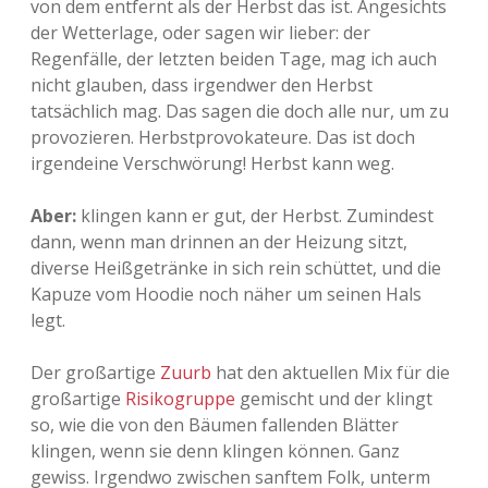
von dem entfernt als der Herbst das ist. Angesichts
der Wetterlage, oder sagen wir lieber: der
Adventskalender 2013
Visuelles
Regenfälle, der letzten beiden Tage, mag ich auch
nicht glauben, dass irgendwer den Herbst
Adventskalender 2014
Wandnotizen
tatsächlich mag. Das sagen die doch alle nur, um zu
provozieren. Herbstprovokateure. Das ist doch
Adventskalender 2015
irgendeine Verschwörung! Herbst kann weg.
Adventskalender 2016
Aber:
klingen kann er gut, der Herbst. Zumindest
dann, wenn man drinnen an der Heizung sitzt,
Adventskalender 2017
diverse Heißgetränke in sich rein schüttet, und die
Kapuze vom Hoodie noch näher um seinen Hals
Adventskalender 2018
legt.
Adventskalender 2019
Der großartige
Zuurb
hat den aktuellen Mix für die
großartige
Risikogruppe
gemischt und der klingt
Adventskalender 2020
so, wie die von den Bäumen fallenden Blätter
klingen, wenn sie denn klingen können. Ganz
Adventskalender 2021
gewiss. Irgendwo zwischen sanftem Folk, unterm