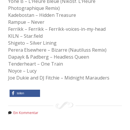
Yone B – L’Heure Bleue (Nikosf. L’Heure
Photographique Remix)
Kadebostan – Hidden Treasure
Rampue – Never
Ferrikk – Ferrikk – Ferrikk-voices-in-my-head
KILN – Star.field
Shigeto – Silver Lining
Perera Elsewhere – Bizarre (Nautiluss Remix)
Dapayk & Padberg – Headless Queen
Tenderheart – One Train
Noyce – Lucy
Joe Dukie and DJ Fitchie – Midnight Marauders
teilen
Ein Kommentar