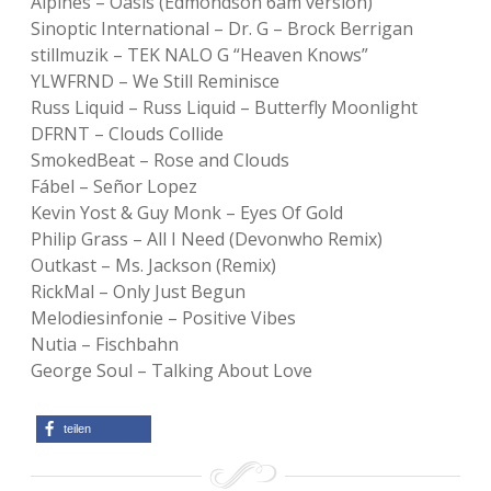
Alpines – Oasis (Edmondson 6am version)
Sinoptic International – Dr. G – Brock Berrigan
stillmuzik – TEK NALO G “Heaven Knows”
YLWFRND – We Still Reminisce
Russ Liquid – Russ Liquid – Butterfly Moonlight
DFRNT – Clouds Collide
SmokedBeat – Rose and Clouds
Fábel – Señor Lopez
Kevin Yost & Guy Monk – Eyes Of Gold
Philip Grass – All I Need (Devonwho Remix)
Outkast – Ms. Jackson (Remix)
RickMal – Only Just Begun
Melodiesinfonie – Positive Vibes
Nutia – Fischbahn
George Soul – Talking About Love
teilen