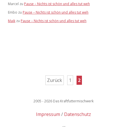
Marcel
zu
Pause – Nichts ist schön und alles tut weh
Embo
zu
Pause – Nichts ist schön und alles tut weh
Maik
zu
Pause – Nichts ist schön und alles tut weh
Seitennummerierung
Zurück
1
2
der
Beiträge
2005 - 2026 Das Kraftfuttermischwerk
Impressum
Datenschutz