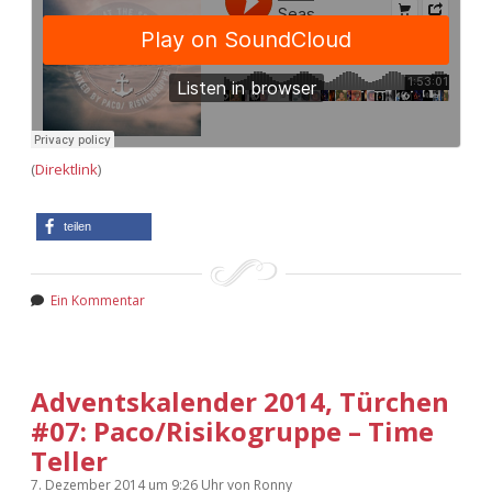
(
Direktlink
)
teilen
Ein Kommentar
Adventskalender 2014, Türchen
#07: Paco/Risikogruppe – Time
Teller
7. Dezember 2014
um 9:26 Uhr
von
Ronny