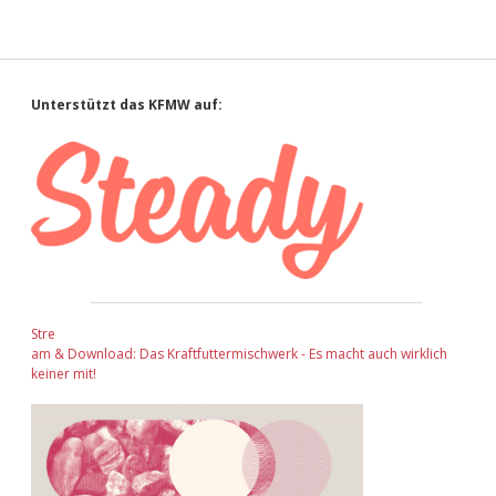
Adventskalender 2022
Adventskalender 2023
Sidebar
Unterstützt das KFMW auf:
Adventskalender 2024
Stre
am & Download: Das Kraftfuttermischwerk - Es macht auch wirklich
keiner mit!