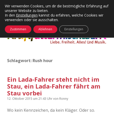
Wir verwenden Cookies, um dir die bestmögliche Erfahrung auf
unserer Website zu bieten.
Menü
Kategorien
Dropdown-
In den
Einstellungen
kannst du erfahren, welche Cookies wir
öffnen
Menü
verwenden oder sie ausschalten.
öffnen
24 Hours Chilling
KFMW-Disco
Zustimmen
Ablehnen
Einstellungen
Die Wende
Dates
Instagrams
Doku
Schlagwort:
Rush hour
KFMW-Disco
Contact
Adventskalender
kfmw.stuff
Dropdown-
Menü
Ein Lada-Fahrer steht nicht im
öffnen
Stau, ein Lada-Fahrer fährt am
Adventskalender 2010
Kopfkinomusik
facebook
instagram
rss
soundcloud
vimeo
Bluesky
Stau vorbei
Adventskalender 2011
Nur mal so
12. Oktober 2015
um 21:43 Uhr
von
Ronny
Adventskalender 2012
Täglicher Sinnwahn
Wo kein Kennzeichen, da kein Kläger. Oder so.