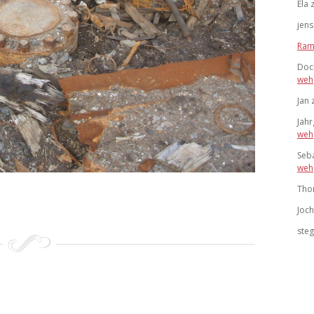
Ela
jens
Ram
Doc
weh
Jan
Jah
weh
Seb
weh
Tho
Joc
ste