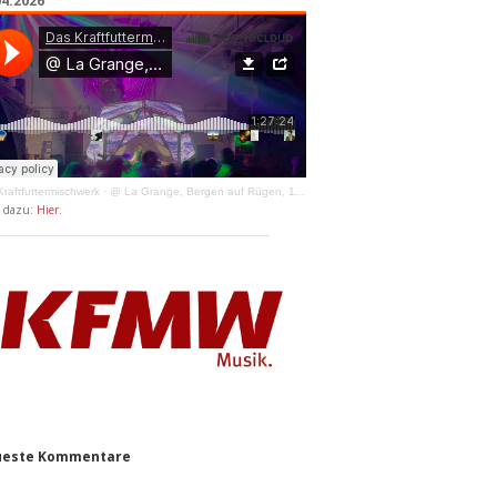
04.2026
raftfuttermischwerk
·
@ La Grange, Bergen auf Rügen, 11.04.2026
y dazu:
Hier
.
este Kommentare