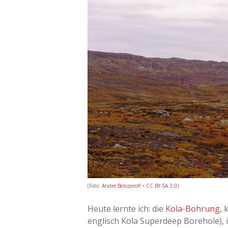
(Foto:
Andre Belozeroff
•
CC BY-SA 3.0
)
Heute lernte ich: die
Kola-Bohrung
, 
englisch Kola Superdeep Borehole), i