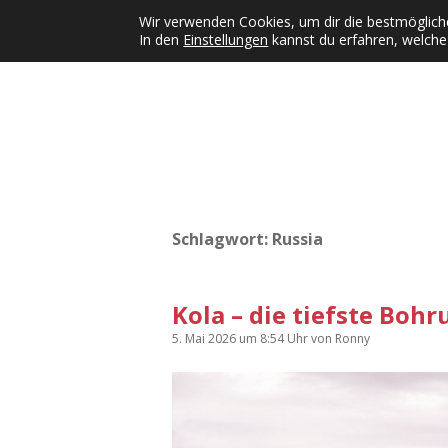
Wir verwenden Cookies, um dir die bestmögliche
In den
Einstellungen
kannst du erfahren, welche
Kategorien
KFMW-Disco
Dates
Inst
Dropdown-Menü öffnen
Schlagwort:
Russia
Kola – die tiefste Bohr
5. Mai 2026
um 8:54 Uhr
von
Ronny