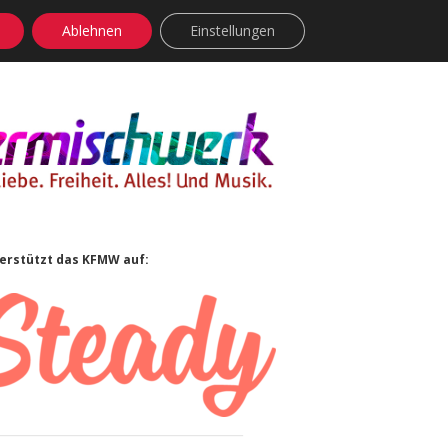
Ablehnen
Einstellungen
facebook
instagram
rss
soundcloud
vimeo
Bluesky
idebar
erstützt das KFMW auf: