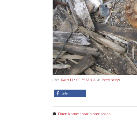
(Foto:
Rakot13
•
CC BY-SA 3.0
, via
Messy Nessy
)
teilen
Einen Kommentar hinterlassen