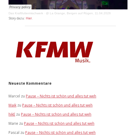
Das Kraftfuttermischwerk
·
@ La Grange, Bergen auf Rügen, 11.04.2026
Story dazu:
Hier
.
Neueste Kommentare
Marcel
zu
Pause – Nichts ist schön und alles tut weh
Maik
zu
Pause – Nichts ist schön und alles tut weh
hikE
zu
Pause – Nichts ist schön und alles tut weh
Marie
zu
Pause – Nichts ist schön und alles tut weh
Pascal
zu
Pause – Nichts ist schön und alles tut weh