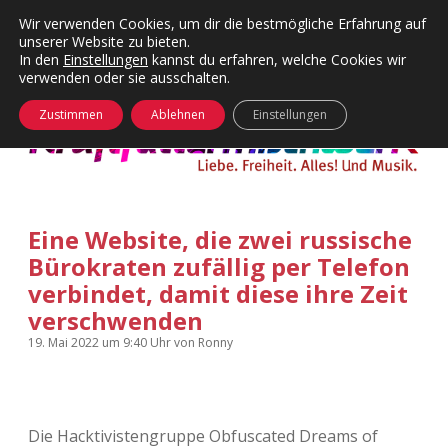
Wir verwenden Cookies, um dir die bestmögliche Erfahrung auf
unserer Website zu bieten.
Menü
Kategorien
Dropdown-
In den
Einstellungen
kannst du erfahren, welche Cookies wir
öffnen
Menü
verwenden oder sie ausschalten.
öffnen
24 Hours Chilling
KFMW-Disco
Zustimmen
Ablehnen
Einstellungen
Die Wende
Dates
Instagrams
Doku
Eine Website, die zwei russische
KFMW-Disco
Contact
Bürokraten zufällig per Telefon
Adventskalender
kfmw.stuff
verbindet, damit diese ihre Zeit
Dropdown-
Menü
verschwenden
öffnen
Adventskalender 2010
Kopfkinomusik
19. Mai 2022
um 9:40 Uhr
von
Ronny
facebook
instagram
rss
soundcloud
vimeo
Bluesky
Adventskalender 2011
Nur mal so
Adventskalender 2012
Täglicher Sinnwahn
Die Hacktivistengruppe Obfuscated Dreams of