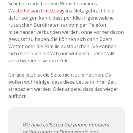
Scheherazade hat eine Website namens
Adventskalender 2013
Visuelles
WasteRussianTime.today
ins Netz gebracht, die
dafür sorgen kann, dass per Klick irgendwelche
Adventskalender 2014
Wandnotizen
russischen Bürokraten random per Telefon
miteinander verbunden werden, ohne vorher davon
Adventskalender 2015
gewusst zu haben. Sie können sich dann übers
Wetter oder die Familie austauschen. Sie können
Adventskalender 2016
sich dann auch einfach nur wundern – jedenfalls
verschwenden sie ihre Zeit.
Adventskalender 2017
Gerade jetzt ist die Seite nicht zu erreichen. Da
Adventskalender 2018
wollen wohl einige, dass diese Leute in ihrer Zeit
strapaziert werden. Oder andere, dass das wieder
Adventskalender 2019
aufhört.
Adventskalender 2020
Adventskalender 2021
We have collected the phone numbers
of thousands of Duma employees,