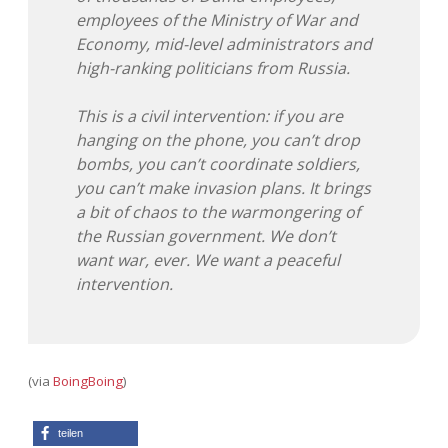
Adventskalender 2022
employees of the Ministry of War and
Economy, mid-level administrators and
Adventskalender 2023
high-ranking politicians from Russia.
Adventskalender 2024
This is a civil intervention: if you are
hanging on the phone, you canʼt drop
bombs, you canʼt coordinate soldiers,
you canʼt make invasion plans. It brings
a bit of chaos to the warmongering of
the Russian government. We donʼt
want war, ever. We want a peaceful
intervention.
(via
BoingBoing
)
teilen