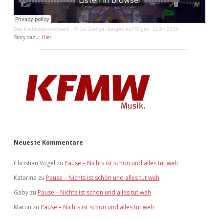
Das Kraftfuttermischwerk
·
@ La Grange, Bergen auf Rügen, 11.04.2026
Story dazu:
Hier
.
Neueste Kommentare
Christian Vogel
zu
Pause – Nichts ist schön und alles tut weh
Katarina
zu
Pause – Nichts ist schön und alles tut weh
Gaby
zu
Pause – Nichts ist schön und alles tut weh
Martin
zu
Pause – Nichts ist schön und alles tut weh