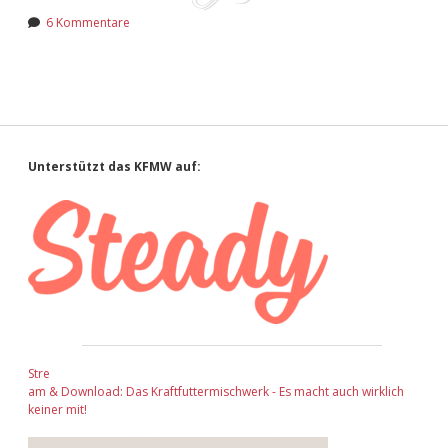
Adventskalender 2022
6 Kommentare
Adventskalender 2023
Adventskalender 2024
Sidebar
Unterstützt das KFMW auf:
Stre
am & Download: Das Kraftfuttermischwerk - Es macht auch wirklich
keiner mit!