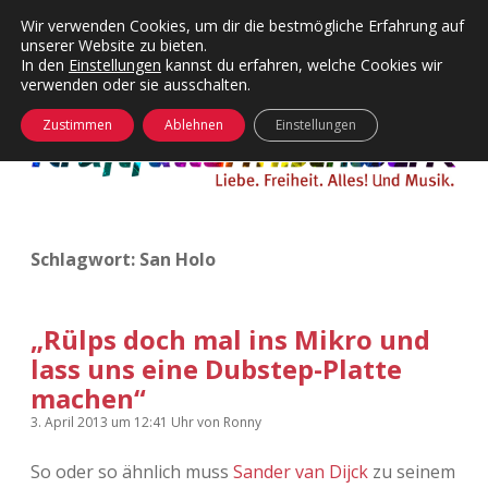
Wir verwenden Cookies, um dir die bestmögliche Erfahrung auf
unserer Website zu bieten.
Menü
Kategorien
Dropdown-
In den
Einstellungen
kannst du erfahren, welche Cookies wir
öffnen
Menü
verwenden oder sie ausschalten.
öffnen
24 Hours Chilling
KFMW-Disco
Zustimmen
Ablehnen
Einstellungen
Die Wende
Dates
Instagrams
Doku
Schlagwort:
San Holo
KFMW-Disco
Contact
Adventskalender
kfmw.stuff
Dropdown-
Menü
„Rülps doch mal ins Mikro und
öffnen
lass uns eine Dubstep-Platte
Adventskalender 2010
Kopfkinomusik
facebook
instagram
rss
soundcloud
vimeo
Bluesky
machen“
Adventskalender 2011
Nur mal so
3. April 2013
um 12:41 Uhr
von
Ronny
Adventskalender 2012
Täglicher Sinnwahn
So oder so ähnlich muss
Sander van Dijck
zu seinem