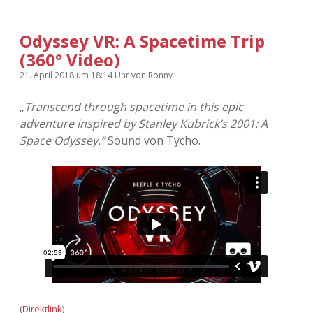
Odyssey VR: A Spacetime Trip
(360° Video)
21. April 2018
um 18:14 Uhr
von
Ronny
„Transcend through spacetime in this epic
adventure inspired by Stanley Kubrick’s 2001: A
Space Odyssey.“
Sound von Tycho.
(
Direktlink
)