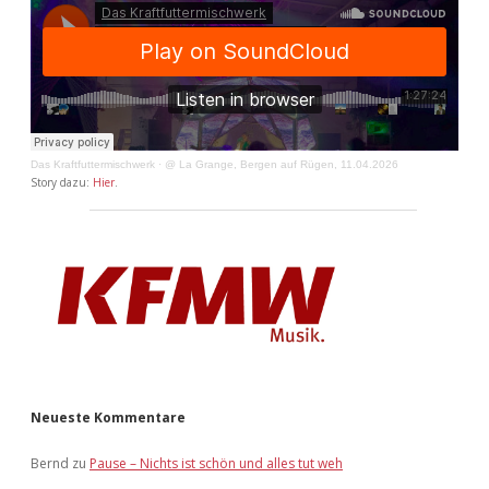
Das Kraftfuttermischwerk
·
@ La Grange, Bergen auf Rügen, 11.04.2026
Story dazu:
Hier
.
Neueste Kommentare
Bernd
zu
Pause – Nichts ist schön und alles tut weh