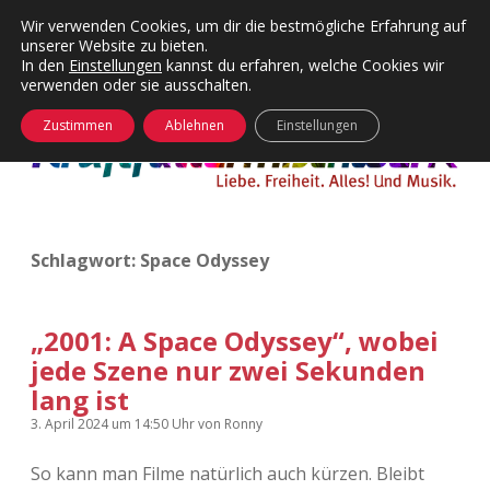
Wir verwenden Cookies, um dir die bestmögliche Erfahrung auf
unserer Website zu bieten.
Menü
Kategorien
Dropdown-
In den
Einstellungen
kannst du erfahren, welche Cookies wir
öffnen
Menü
verwenden oder sie ausschalten.
öffnen
24 Hours Chilling
KFMW-Disco
Zustimmen
Ablehnen
Einstellungen
Die Wende
Dates
Instagrams
Doku
Schlagwort:
Space Odyssey
KFMW-Disco
Contact
Adventskalender
kfmw.stuff
Dropdown-
Menü
„2001: A Space Odyssey“, wobei
öffnen
jede Szene nur zwei Sekunden
Adventskalender 2010
Kopfkinomusik
facebook
instagram
rss
soundcloud
vimeo
Bluesky
lang ist
Adventskalender 2011
Nur mal so
3. April 2024
um 14:50 Uhr
von
Ronny
Adventskalender 2012
Täglicher Sinnwahn
So kann man Filme natürlich auch kürzen. Bleibt