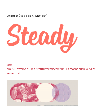
Sidebar
Unterstützt das KFMW auf:
Stre
am & Download: Das Kraftfuttermischwerk - Es macht auch wirklich
keiner mit!