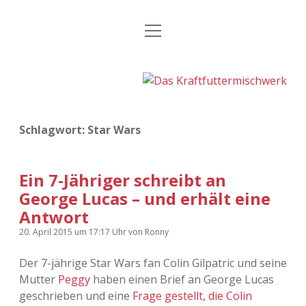
Menü
Kategorien
Dropdown-
öffnen
Menü
öffnen
24 Hours Chilling
KFMW-Disco
Die Wende
Dates
Schlagwort:
Star Wars
Instagrams
Doku
KFMW-Disco
Contact
Ein 7-Jähriger schreibt an
George Lucas – und erhält eine
Adventskalender
kfmw.stuff
Dropdown-
Menü
Antwort
öffnen
Adventskalender 2010
Kopfkinomusik
20. April 2015
um 17:17 Uhr
von
Ronny
facebook
instagram
rss
soundcloud
vimeo
Bluesky
Adventskalender 2011
Nur mal so
Der 7-jährige Star Wars fan Colin Gilpatric und seine
Mutter
Peggy
haben einen Brief an George Lucas
Adventskalender 2012
Täglicher Sinnwahn
geschrieben und eine
Frage gestellt, die Colin