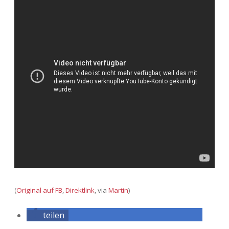
(
Original auf FB
,
Direktlink
, via
Martin
)
teilen