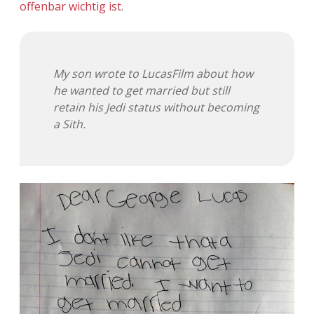
offenbar wichtig ist
.
Adventskalender 2013
Visuelles
Adventskalender 2014
Wandnotizen
My son wrote to LucasFilm about how
Adventskalender 2015
he wanted to get married but still
retain his Jedi status without becoming
Adventskalender 2016
a Sith.
Adventskalender 2017
Adventskalender 2018
Adventskalender 2019
Adventskalender 2020
Adventskalender 2021