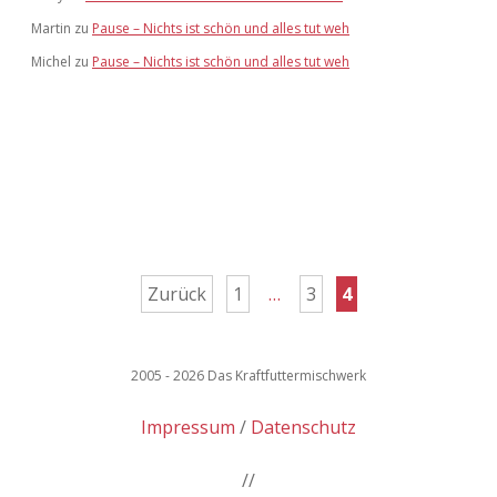
Martin
zu
Pause – Nichts ist schön und alles tut weh
Michel
zu
Pause – Nichts ist schön und alles tut weh
Seitennummerierung
Zurück
1
…
3
4
der
Beiträge
2005 - 2026 Das Kraftfuttermischwerk
Impressum
Datenschutz
//