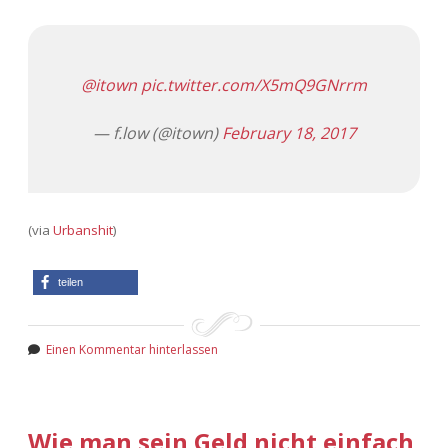
@itown
pic.twitter.com/X5mQ9GNrrm
— f.low (@itown)
February 18, 2017
(via
Urbanshit
)
teilen
Einen Kommentar hinterlassen
Wie man sein Geld nicht einfach