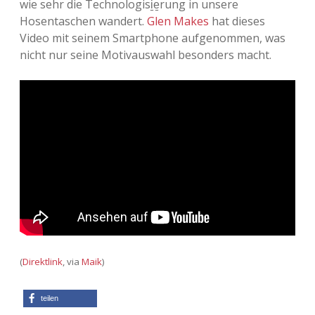
wie sehr die Technologisi̱e̱rung in unsere
Hosentaschen wandert.
Glen Makes
hat dieses
Adventskalender 2013
Visuelles
Video mit seinem Smartphone aufgenommen, was
nicht nur seine Motivauswahl besonders macht.
Adventskalender 2014
Wandnotizen
Adventskalender 2015
Adventskalender 2016
Adventskalender 2017
Adventskalender 2018
Adventskalender 2019
Adventskalender 2020
(
Direktlink
, via
Maik
)
Adventskalender 2021
teilen