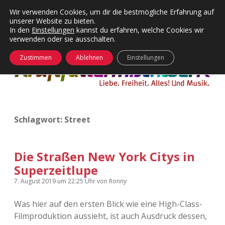
Wir verwenden Cookies, um dir die bestmögliche Erfahrung auf
unserer Website zu bieten.
Menü
Kategorien
Dropdown-
In den
Einstellungen
kannst du erfahren, welche Cookies wir
öffnen
Menü
verwenden oder sie ausschalten.
öffnen
24 Hours Chilling
KFMW-Disco
Zustimmen
Ablehnen
Einstellungen
Die Wende
Dates
Instagrams
Doku
Schlagwort:
Street
KFMW-Disco
Contact
Adventskalender
kfmw.stuff
Dropdown-
Menü
Die Straßen New York Citys in
öffnen
Superzeitlupe
Adventskalender 2010
Kopfkinomusik
facebook
instagram
rss
soundcloud
vimeo
Bluesky
7. August 2019
um 22:25 Uhr
von
Ronny
Adventskalender 2011
Nur mal so
Was hier auf den ersten Blick wie eine High-Class-
Filmproduktion aussieht, ist auch Ausdruck dessen,
Adventskalender 2012
Täglicher Sinnwahn