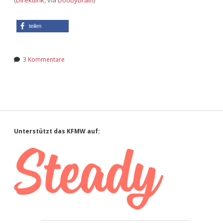
(
Direktlink
, via
Doobybrain
)
teilen
3 Kommentare
Sidebar
Unterstützt das KFMW auf: