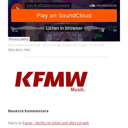
Das Kraftfuttermischwerk
·
@ La Grange, Bergen auf Rügen, 11.04.2026
Story dazu:
Hier
.
Neueste Kommentare
Harry
zu
Pause – Nichts ist schön und alles tut weh