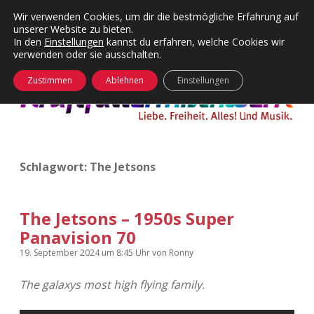
Wir verwenden Cookies, um dir die bestmögliche Erfahrung auf
unserer Website zu bieten.
Menü
Kategorien
Dropdown-
In den
Einstellungen
kannst du erfahren, welche Cookies wir
öffnen
Menü
verwenden oder sie ausschalten.
öffnen
24 Hours Chilling
KFMW-Disco
Zustimmen
Ablehnen
Einstellungen
Die Wende
Dates
Instagrams
Doku
Schlagwort:
The Jetsons
KFMW-Disco
Contact
Adventskalender
kfmw.stuff
Dropdown-
Menü
The Jetsons – 1950s Super
öffnen
Panavision 70
Adventskalender 2010
Kopfkinomusik
facebook
instagram
rss
soundcloud
vimeo
Bluesky
19. September 2024
um 8:45 Uhr
von
Ronny
Adventskalender 2011
Nur mal so
The galaxys most high flying family.
Adventskalender 2012
Täglicher Sinnwahn