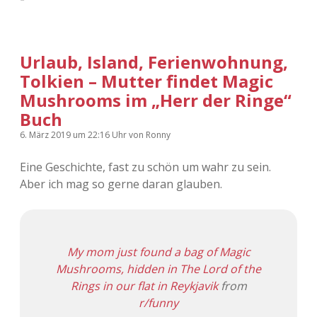
Adventskalender 2022
Adventskalender 2023
Urlaub, Island, Ferienwohnung,
Tolkien – Mutter findet Magic
Adventskalender 2024
Mushrooms im „Herr der Ringe“
Buch
6. März 2019
um 22:16 Uhr
von
Ronny
Eine Geschichte, fast zu schön um wahr zu sein.
Aber ich mag so gerne daran glauben.
My mom just found a bag of Magic
Mushrooms, hidden in The Lord of the
Rings in our flat in Reykjavik
from
r/funny