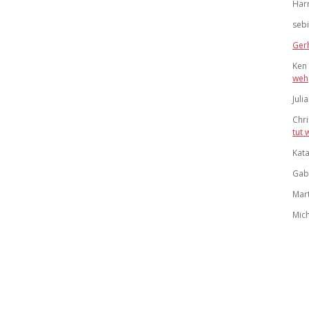
Har
sebi
Ger
Ken 
weh
Juli
Chri
tut 
Kata
Gab
Mart
Mich