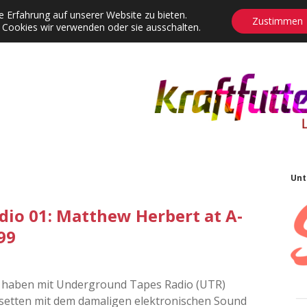
 Erfahrung auf unserer Website zu bieten.
Zustimmen
 Cookies wir verwenden oder sie ausschalten.
agrams
Contact
Adventskalender
Dropdown-Menü öffnen
S
Unt
io 01: Matthew Herbert at A-
99
haben mit Underground Tapes Radio (UTR)
assetten mit dem damaligen elektronischen Sound