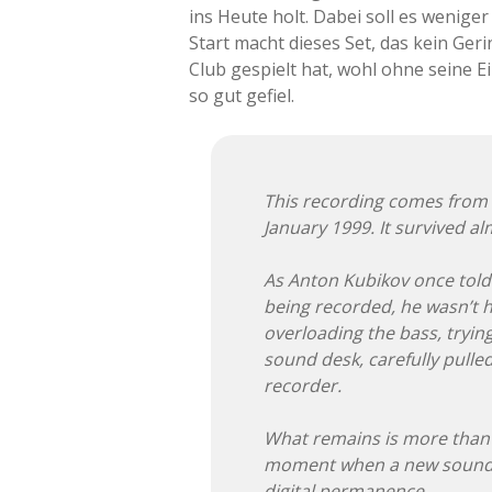
ins Heute holt. Dabei soll es wenig
Start macht dieses Set, das kein Ge
Club gespielt hat, wohl ohne seine 
so gut gefiel.
This recording comes from 
January 1999. It survived al
As Anton Kubikov once told
being recorded, he wasn’t 
overloading the bass, trying
sound desk, carefully pulled
recorder.
What remains is more than a
moment when a new sound w
digital permanence.