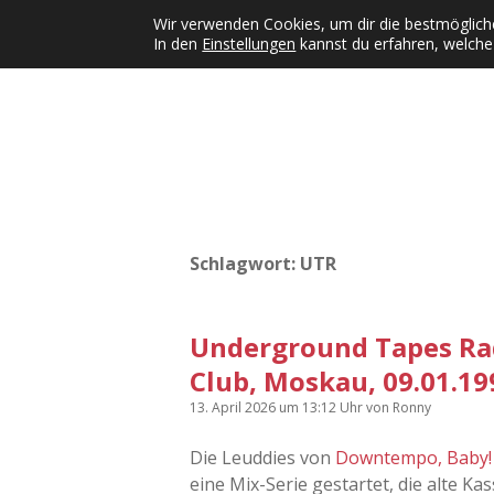
Wir verwenden Cookies, um dir die bestmögliche
In den
Einstellungen
kannst du erfahren, welche
Kategorien
KFMW-Disco
Dates
Inst
Dropdown-Menü öffnen
Schlagwort:
UTR
Underground Tapes Rad
Club, Moskau, 09.01.19
13. April 2026
um 13:12 Uhr
von
Ronny
Die Leuddies von
Downtempo, Baby!
eine Mix-Serie gestartet, die alte K