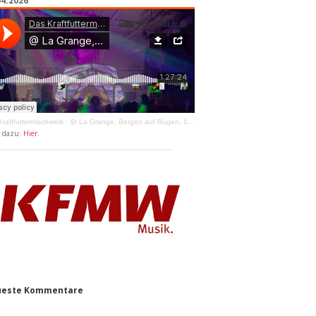
04.2026
raftfuttermischwerk
·
@ La Grange, Bergen auf Rügen, 11.04.2026
y dazu:
Hier
.
este Kommentare