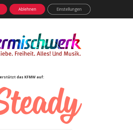
Ablehnen
Einstellungen
facebook
instagram
rss
soundcloud
vimeo
Bluesky
idebar
erstützt das KFMW auf: