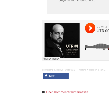
downtempo, baby!
·
UTR 001 — Matthew Herbert (Part 1)
teilen
Einen Kommentar hinterlassen