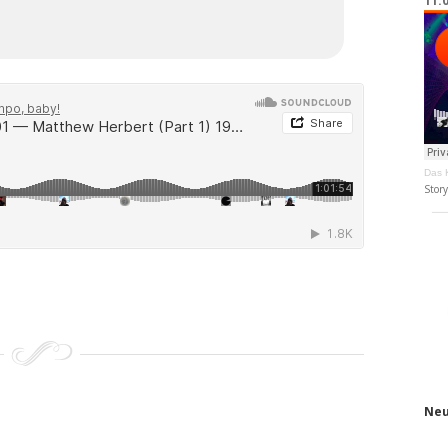
11.
Das K
Stor
Neu