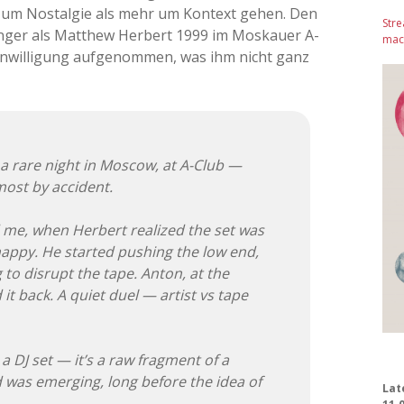
er um Nostalgie als mehr um Kontext gehen. Den
Stre
ringer als Matthew Herbert 1999 im Moskauer A-
mach
Einwilligung aufgenommen, was ihm nicht ganz
a rare night in Moscow, at A-Club —
most by accident.
 me, when Herbert realized the set was
happy. He started pushing the low end,
 to disrupt the tape. Anton, at the
 it back. A quiet duel — artist vs tape
 DJ set — it’s a raw fragment of a
as emerging, long before the idea of
Lat