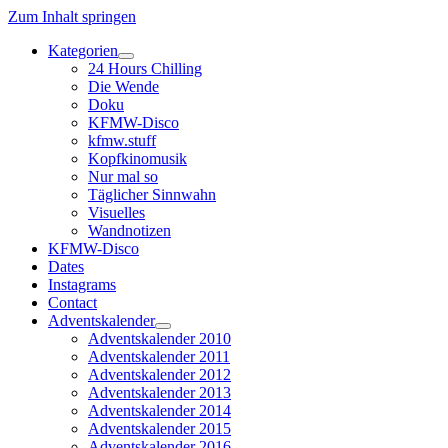
Zum Inhalt springen
Kategorien
Dropdown-
24 Hours Chilling
Menü
Die Wende
öffnen
Doku
KFMW-Disco
kfmw.stuff
Kopfkinomusik
Nur mal so
Täglicher Sinnwahn
Visuelles
Wandnotizen
KFMW-Disco
Dates
Instagrams
Contact
Adventskalender
Dropdown-
Adventskalender 2010
Menü
Adventskalender 2011
öffnen
Adventskalender 2012
Adventskalender 2013
Adventskalender 2014
Adventskalender 2015
Adventskalender 2016