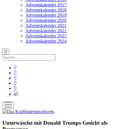
Adventskalender 2017
Adventskalender 2018
Adventskalender 2019
Adventskalender 2020
Adventskalender 2021
Adventskalender 2022
Adventskalender 2023
Adventskalender 2024
Suchen
facebook
instagram
rss
soundcloud
vimeo
Bluesky
Menü
öffnen
Unterwäsche mit Donald Trumps Gesicht als