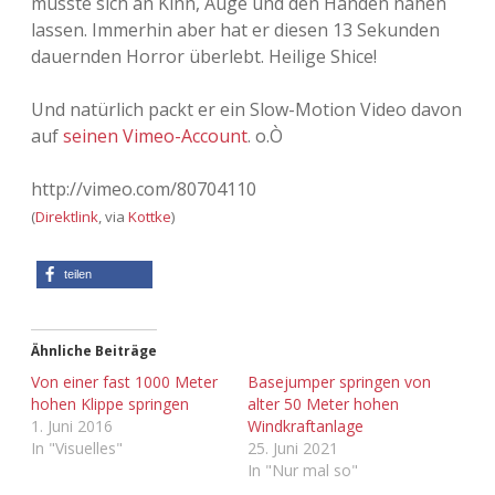
musste sich an Kinn, Auge und den Händen nähen
lassen. Immerhin aber hat er diesen 13 Sekunden
Adventskalender 2013
Visuelles
dauernden Horror überlebt. Heilige Shice!
Adventskalender 2014
Wandnotizen
Und natürlich packt er ein Slow-Motion Video davon
auf
seinen Vimeo-Account
. o.Ò
Adventskalender 2015
http://vimeo.com/80704110
Adventskalender 2016
(
Direktlink
, via
Kottke
)
Adventskalender 2017
teilen
Adventskalender 2018
Adventskalender 2019
Ähnliche Beiträge
Von einer fast 1000 Meter
Basejumper springen von
hohen Klippe springen
alter 50 Meter hohen
Adventskalender 2020
1. Juni 2016
Windkraftanlage
In "Visuelles"
25. Juni 2021
Adventskalender 2021
In "Nur mal so"