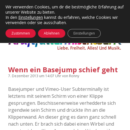
Wir verwenden Cookies, um dir die bestmögliche Erfahrung auf
unserer Website zu bieten.
Menü
Kategorien
Dropdown-
In den
Einstellungen
kannst du erfahren, welche Cookies wir
öffnen
Menü
verwenden oder sie ausschalten.
öffnen
24 Hours Chilling
KFMW-Disco
Zustimmen
Ablehnen
Einstellungen
Die Wende
Dates
Instagrams
Doku
Wenn ein Basejump schief geht
KFMW-Disco
Contact
7. Dezember 2013
um 14:07 Uhr
von
Ronny
Adventskalender
kfmw.stuff
Dropdown-
Menü
Basejumper und Vimeo-User Subterminally ist
öffnen
letztens mit seinem Schirm von einer Klippe
Adventskalender 2010
Kopfkinomusik
facebook
instagram
rss
soundcloud
vimeo
Bluesky
gesprungen. Beschissenerweise verhedderte sich
irgendwie sein Schirm und drückte ihn an die
Adventskalender 2011
Nur mal so
Klippenwand. An dieser ging es dann ganz schnell
nach unten. Er brach sich dabei einen Wirbel und
Adventskalender 2012
Täglicher Sinnwahn