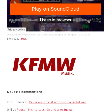
Das Kraftfuttermischwerk
·
@ La Grange, Bergen auf Rügen, 11.04.2026
Story dazu:
Hier
.
Neueste Kommentare
Kurt C. Hose
zu
Pause – Nichts ist schön und alles tut weh
0l4f
zu
Pause – Nichts ist schön und alles tut weh