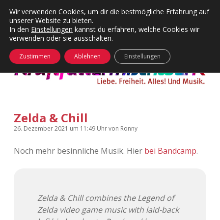
Wir verwenden Cookies, um dir die bestmögliche Erfahrung auf
unserer Website zu bieten.
Menü
Kategorien
Dropdown-
In den
Einstellungen
kannst du erfahren, welche Cookies wir
öffnen
Menü
verwenden oder sie ausschalten.
öffnen
24 Hours Chilling
KFMW-Disco
Zustimmen
Ablehnen
Einstellungen
Die Wende
Dates
Instagrams
Doku
Zelda & Chill
KFMW-Disco
Contact
26. Dezember 2021
um 11:49 Uhr
von
Ronny
Adventskalender
kfmw.stuff
Dropdown-
Menü
Noch mehr besinnliche Musik. Hier
bei Bandcamp
.
öffnen
Adventskalender 2010
Kopfkinomusik
facebook
instagram
rss
soundcloud
vimeo
Bluesky
Adventskalender 2011
Nur mal so
Zelda & Chill combines the Legend of
Zelda video game music with laid-back
Adventskalender 2012
Täglicher Sinnwahn