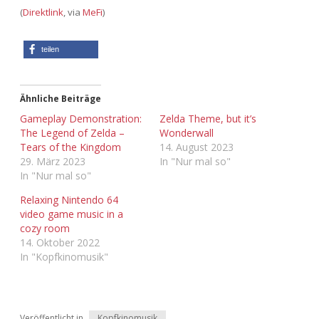
Adventskalender 2022
(
Direktlink
, via
MeFi
)
Adventskalender 2023
teilen
Adventskalender 2024
Ähnliche Beiträge
Gameplay Demonstration:
Zelda Theme, but it’s
The Legend of Zelda –
Wonderwall
Tears of the Kingdom
14. August 2023
29. März 2023
In "Nur mal so"
In "Nur mal so"
Relaxing Nintendo 64
video game music in a
cozy room
14. Oktober 2022
In "Kopfkinomusik"
Veröffentlicht in
Kopfkinomusik