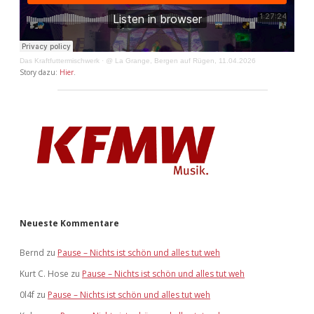
Das Kraftfuttermischwerk
·
@ La Grange, Bergen auf Rügen, 11.04.2026
Story dazu:
Hier
.
Neueste Kommentare
Bernd
zu
Pause – Nichts ist schön und alles tut weh
Kurt C. Hose
zu
Pause – Nichts ist schön und alles tut weh
0l4f
zu
Pause – Nichts ist schön und alles tut weh