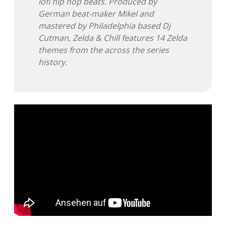
lofi hip hop beats. Produced by
German beat-maker Mikel and
Adventskalender 2013
Visuelles
mastered by Philadelphia based Dj
Cutman, Zelda & Chill features 14 Zelda
Adventskalender 2014
Wandnotizen
themes from the across the series
history.
Adventskalender 2015
Adventskalender 2016
Adventskalender 2017
Adventskalender 2018
Adventskalender 2019
Adventskalender 2020
Adventskalender 2021