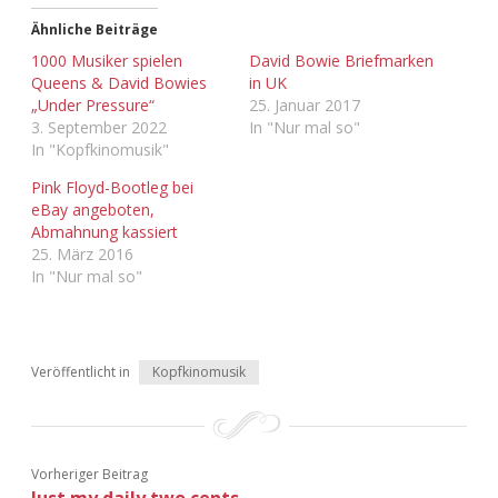
Ähnliche Beiträge
Adventskalender 2013
Visuelles
1000 Musiker spielen
David Bowie Briefmarken
Queens & David Bowies
in UK
Adventskalender 2014
Wandnotizen
„Under Pressure“
25. Januar 2017
3. September 2022
In "Nur mal so"
Adventskalender 2015
In "Kopfkinomusik"
Pink Floyd-Bootleg bei
Adventskalender 2016
eBay angeboten,
Abmahnung kassiert
Adventskalender 2017
25. März 2016
In "Nur mal so"
Adventskalender 2018
Adventskalender 2019
Veröffentlicht in
Kopfkinomusik
Adventskalender 2020
Adventskalender 2021
Vorheriger Beitrag