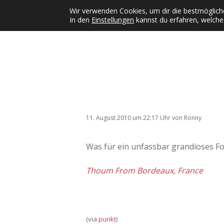
Wir verwenden Cookies, um dir die bestmögliche
In den
Einstellungen
kannst du erfahren, welche
Kategorien
KFMW-Disco
Dates
Inst
Dropdown-Menü öffnen
11. August 2010
um 22:17 Uhr
von
Ronny
Was für ein unfassbar grandioses Fo
Thoum From Bordeaux, France
(via
punkt
)