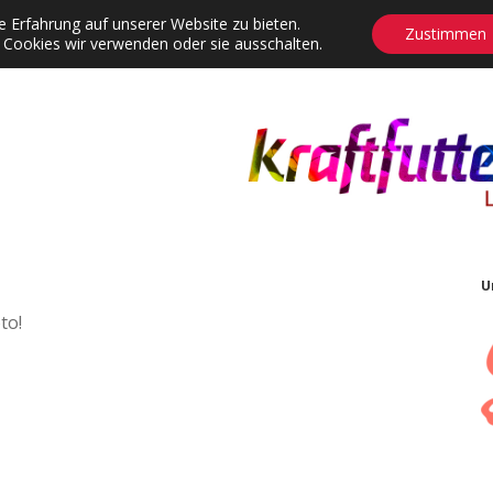
 Erfahrung auf unserer Website zu bieten.
Zustimmen
 Cookies wir verwenden oder sie ausschalten.
agrams
Contact
Adventskalender
Dropdown-Menü öffnen
U
to!