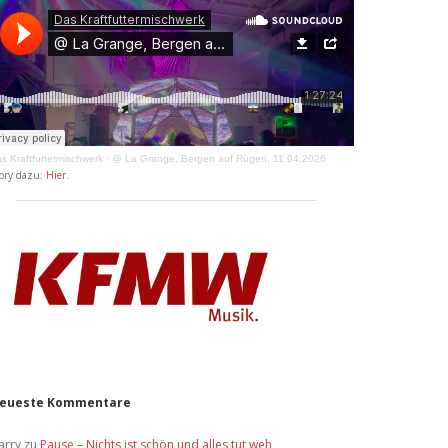
s Kraftfuttermischwerk
·
@ La Grange, Bergen auf Rügen, 11.04.2026
ory dazu:
Hier
.
eueste Kommentare
arry
zu
Pause – Nichts ist schön und alles tut weh