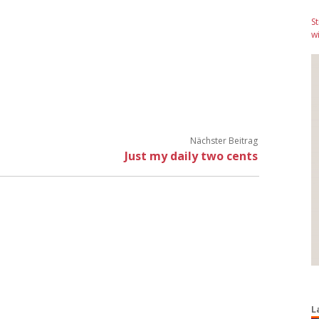
S
wi
Nächster Beitrag
Just my daily two cents
L