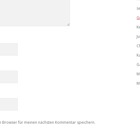
s
G
K
Ju
C
K
G
M
M
m Browser für meinen nächsten Kommentar speichern.