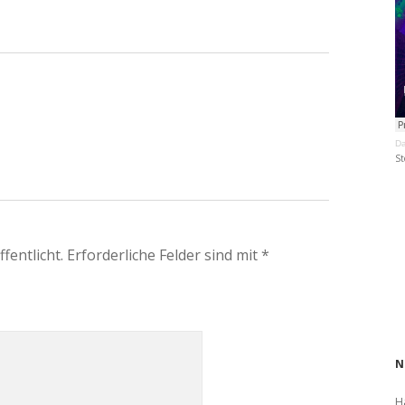
Da
St
fentlicht.
Erforderliche Felder sind mit
*
N
H