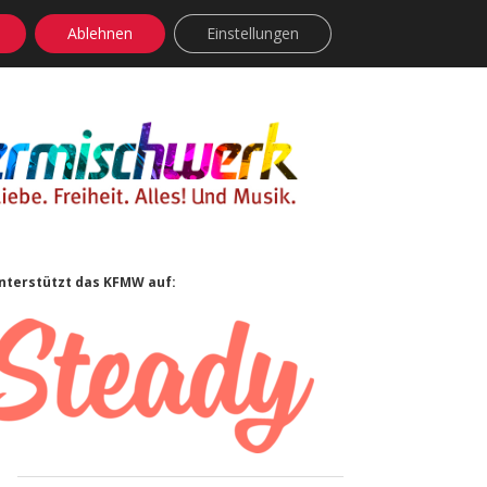
Ablehnen
Einstellungen
facebook
instagram
rss
soundcloud
vimeo
Bluesky
Sidebar
nterstützt das KFMW auf: