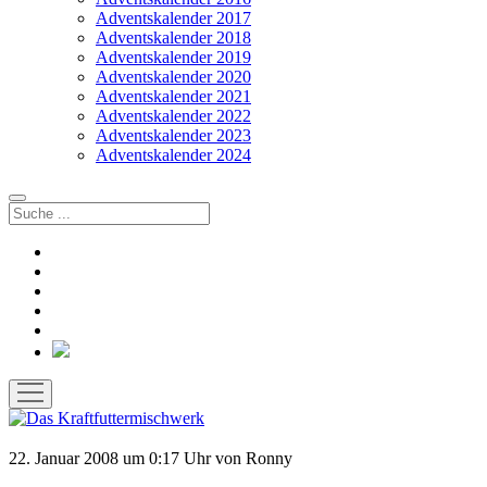
Adventskalender 2017
Adventskalender 2018
Adventskalender 2019
Adventskalender 2020
Adventskalender 2021
Adventskalender 2022
Adventskalender 2023
Adventskalender 2024
Suchen
facebook
instagram
rss
soundcloud
vimeo
Bluesky
Menü
öffnen
22. Januar 2008
um 0:17 Uhr
von
Ronny