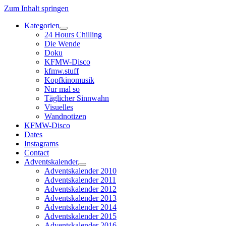
Zum Inhalt springen
Kategorien
Dropdown-
24 Hours Chilling
Menü
Die Wende
öffnen
Doku
KFMW-Disco
kfmw.stuff
Kopfkinomusik
Nur mal so
Täglicher Sinnwahn
Visuelles
Wandnotizen
KFMW-Disco
Dates
Instagrams
Contact
Adventskalender
Dropdown-
Adventskalender 2010
Menü
Adventskalender 2011
öffnen
Adventskalender 2012
Adventskalender 2013
Adventskalender 2014
Adventskalender 2015
Adventskalender 2016