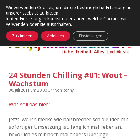
Wir verwenden Cookies, um dir die bestmögliche Erfahrung auf
unserer Website zu bieten.
Menü
Kategorien
Dropdown-
In den
Einstellungen
kannst du erfahren, welche Cookies wir
öffnen
Menü
verwenden oder sie ausschalten.
öffnen
24 Hours Chilling
KFMW-Disco
Zustimmen
Ablehnen
Einstellungen
Die Wende
Dates
Instagrams
Doku
24 Stunden Chilling #01: Wout –
KFMW-Disco
Contact
Wachstum
Adventskalender
kfmw.stuff
Dropdown-
30. Juli 2011
um 20:00 Uhr
von
Ronny
Menü
öffnen
Was soll das hier
?
Adventskalender 2010
Kopfkinomusik
facebook
instagram
rss
soundcloud
vimeo
Bluesky
Jetzt, wo ich merke wie halsbrecherisch die Idee mit
Adventskalender 2011
Nur mal so
sofortiger Umsetzung ist, fang ich mal lieber an,
bevor ich es mir noch mal anders überlege.
Adventskalender 2012
Täglicher Sinnwahn