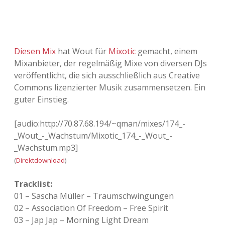
Adventskalender 2013
Visuelles
Adventskalender 2014
Wandnotizen
Diesen Mix
hat Wout für
Mixotic
gemacht, einem
Mixanbieter, der regelmäßig Mixe von diversen DJs
Adventskalender 2015
veröffentlicht, die sich ausschließlich aus Creative
Commons lizenzierter Musik zusammensetzen. Ein
Adventskalender 2016
guter Einstieg.
Adventskalender 2017
[audio:http://70.87.68.194/~qman/mixes/174_-
_Wout_-_Wachstum/Mixotic_174_-_Wout_-
Adventskalender 2018
_Wachstum.mp3]
Adventskalender 2019
(
Direktdownload
)
Tracklist:
Adventskalender 2020
01 – Sascha Müller – Traumschwingungen
02 – Association Of Freedom – Free Spirit
Adventskalender 2021
03 – Jap Jap – Morning Light Dream