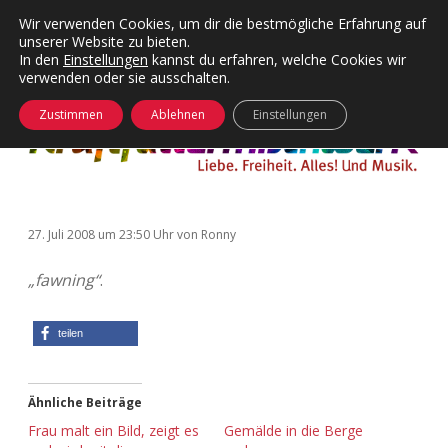
Wir verwenden Cookies, um dir die bestmögliche Erfahrung auf
unserer Website zu bieten.
Menü
Kategorien
Dropdown-
In den
Einstellungen
kannst du erfahren, welche Cookies wir
öffnen
Menü
verwenden oder sie ausschalten.
öffnen
24 Hours Chilling
KFMW-Disco
Zustimmen
Ablehnen
Einstellungen
Die Wende
Dates
Instagrams
Doku
27. Juli 2008
um 23:50 Uhr
von
Ronny
KFMW-Disco
Contact
„fawning“
.
Adventskalender
kfmw.stuff
Dropdown-
Menü
öffnen
Adventskalender 2010
Kopfkinomusik
teilen
facebook
instagram
rss
soundcloud
vimeo
Bluesky
Adventskalender 2011
Nur mal so
Ähnliche Beiträge
Adventskalender 2012
Täglicher Sinnwahn
Frau malt ein Bild, zeigt es
Gemälde in die Berge