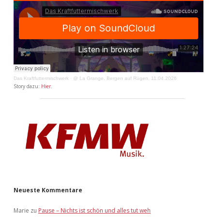
Das Kraftfuttermischwerk
·
@ La Grange, Bergen auf Rügen, 11.04.2026
Story dazu:
Hier
.
Neueste Kommentare
Marie
zu
Pause – Nichts ist schön und alles tut weh