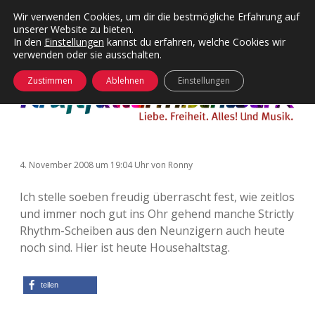
Wir verwenden Cookies, um dir die bestmögliche Erfahrung auf
unserer Website zu bieten.
Menü
Kategorien
Dropdown-
In den
Einstellungen
kannst du erfahren, welche Cookies wir
öffnen
Menü
verwenden oder sie ausschalten.
öffnen
24 Hours Chilling
KFMW-Disco
Zustimmen
Ablehnen
Einstellungen
Die Wende
Dates
Instagrams
Doku
4. November 2008
um 19:04 Uhr
von
Ronny
KFMW-Disco
Contact
Ich stelle soeben freudig überrascht fest, wie zeitlos
Adventskalender
kfmw.stuff
Dropdown-
und immer noch gut ins Ohr gehend manche Strictly
Menü
öffnen
Rhythm-Scheiben aus den Neunzigern auch heute
Adventskalender 2010
Kopfkinomusik
facebook
instagram
rss
soundcloud
vimeo
Bluesky
noch sind. Hier ist heute Househaltstag.
Adventskalender 2011
Nur mal so
teilen
Adventskalender 2012
Täglicher Sinnwahn