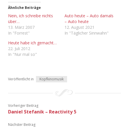
Ähnliche Beiträge
Adventskalender 2013
Visuelles
Nein, ich schreibe nichts
Auto heute – Auto damals
über…
– Auto heute
Adventskalender 2014
Wandnotizen
13. März 2007
12. August 2021
In "Forrest"
In "Täglicher Sinnwahn"
Adventskalender 2015
Heute habe ich gemacht…
22. Juli 2012
Adventskalender 2016
In "Nur mal so"
Adventskalender 2017
Adventskalender 2018
Veröffentlicht in
Kopfkinomusik
Adventskalender 2019
Adventskalender 2020
Vorheriger Beitrag
Daniel Stefanik – Reactivity 5
Adventskalender 2021
Nächster Beitrag