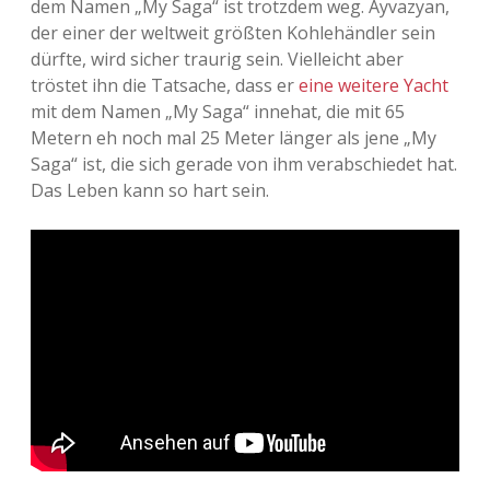
dem Namen „My Saga“ ist trotzdem weg. Ayvazyan,
der einer der weltweit größten Kohlehändler sein
Adventskalender 2013
Visuelles
dürfte, wird sicher traurig sein. Vielleicht aber
tröstet ihn die Tatsache, dass er
eine weitere Yacht
Adventskalender 2014
Wandnotizen
mit dem Namen „My Saga“ innehat, die mit 65
Metern eh noch mal 25 Meter länger als jene „My
Adventskalender 2015
Saga“ ist, die sich gerade von ihm verabschiedet hat.
Das Leben kann so hart sein.
Adventskalender 2016
Adventskalender 2017
Adventskalender 2018
Adventskalender 2019
Adventskalender 2020
Adventskalender 2021