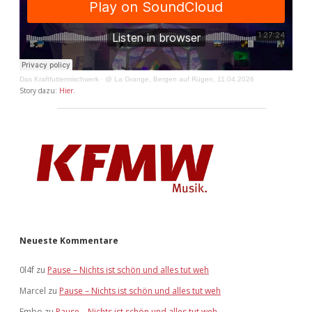
Das Kraftfuttermischwerk
·
@ La Grange, Bergen auf Rügen, 11.04.2026
Story dazu:
Hier
.
Neueste Kommentare
0l4f
zu
Pause – Nichts ist schön und alles tut weh
Marcel
zu
Pause – Nichts ist schön und alles tut weh
Embo
zu
Pause – Nichts ist schön und alles tut weh