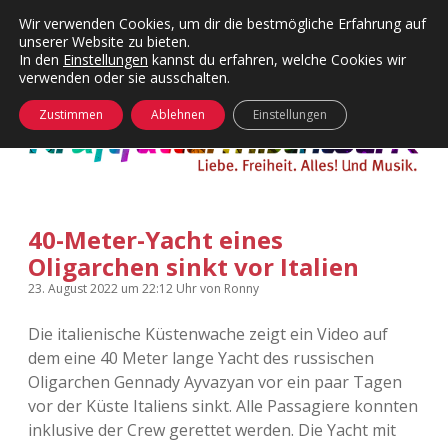
Wir verwenden Cookies, um dir die bestmögliche Erfahrung auf
unserer Website zu bieten.
Menü
Kategorien
Dropdown-
In den
Einstellungen
kannst du erfahren, welche Cookies wir
öffnen
Menü
verwenden oder sie ausschalten.
öffnen
24 Hours Chilling
KFMW-Disco
Zustimmen
Ablehnen
Einstellungen
Die Wende
Dates
Instagrams
Doku
40-Meter-Yacht eines
KFMW-Disco
Contact
Oligarchen sinkt vor Italien
Adventskalender
kfmw.stuff
Dropdown-
23. August 2022
um 22:12 Uhr
von
Ronny
Menü
öffnen
Die italienische Küstenwache zeigt ein Video auf
Adventskalender 2010
Kopfkinomusik
facebook
instagram
rss
soundcloud
vimeo
Bluesky
dem eine 40 Meter lange Yacht des russischen
Oligarchen Gennady Ayvazyan vor ein paar Tagen
Adventskalender 2011
Nur mal so
vor der Küste Italiens sinkt. Alle Passagiere konnten
inklusive der Crew gerettet werden. Die Yacht mit
Adventskalender 2012
Täglicher Sinnwahn