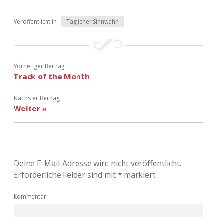
Adventskalender 2013
Visuelles
Veröffentlicht in
Täglicher Sinnwahn
Adventskalender 2014
Wandnotizen
Adventskalender 2015
Vorheriger Beitrag
Track of the Month
Adventskalender 2016
Nächster Beitrag
Adventskalender 2017
Weiter »
Adventskalender 2018
Adventskalender 2019
Deine E-Mail-Adresse wird nicht veröffentlicht.
Erforderliche Felder sind mit
*
markiert
Adventskalender 2020
Kommentar
Adventskalender 2021