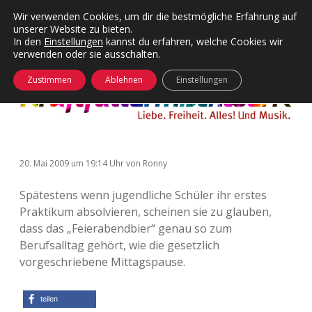
Wir verwenden Cookies, um dir die bestmögliche Erfahrung auf
unserer Website zu bieten.
Menü
Kategorien
Dropdown-
In den
Einstellungen
kannst du erfahren, welche Cookies wir
öffnen
Menü
verwenden oder sie ausschalten.
öffnen
24 Hours Chilling
KFMW-Disco
Zustimmen
Ablehnen
Einstellungen
Die Wende
Dates
Instagrams
Doku
20. Mai 2009
um 19:14 Uhr
von
Ronny
KFMW-Disco
Contact
Spätestens wenn jugendliche Schüler ihr erstes
Adventskalender
kfmw.stuff
Dropdown-
Praktikum absolvieren, scheinen sie zu glauben,
Menü
öffnen
dass das „Feierabendbier“ genau so zum
Adventskalender 2010
Kopfkinomusik
facebook
instagram
rss
soundcloud
vimeo
Bluesky
Berufsalltag gehört, wie die gesetzlich
vorgeschriebene Mittagspause.
Adventskalender 2011
Nur mal so
Adventskalender 2012
Täglicher Sinnwahn
teilen