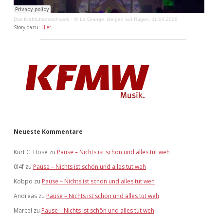
Das Kraftfuttermischwerk
·
@ La Grange, Bergen auf Rügen, 11.04.2026
Story dazu:
Hier
.
Neueste Kommentare
Kurt C. Hose
zu
Pause – Nichts ist schön und alles tut weh
0l4f
zu
Pause – Nichts ist schön und alles tut weh
Kobpo
zu
Pause – Nichts ist schön und alles tut weh
Andreas
zu
Pause – Nichts ist schön und alles tut weh
Marcel
zu
Pause – Nichts ist schön und alles tut weh