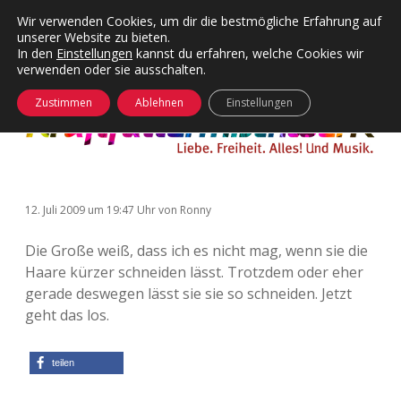
Wir verwenden Cookies, um dir die bestmögliche Erfahrung auf
unserer Website zu bieten.
Menü
Kategorien
Dropdown-
In den
Einstellungen
kannst du erfahren, welche Cookies wir
öffnen
Menü
verwenden oder sie ausschalten.
öffnen
24 Hours Chilling
KFMW-Disco
Zustimmen
Ablehnen
Einstellungen
Die Wende
Dates
Instagrams
Doku
12. Juli 2009
um 19:47 Uhr
von
Ronny
KFMW-Disco
Contact
Die Große weiß, dass ich es nicht mag, wenn sie die
Adventskalender
kfmw.stuff
Dropdown-
Haare kürzer schneiden lässt. Trotzdem oder eher
Menü
öffnen
gerade deswegen lässt sie sie so schneiden. Jetzt
Adventskalender 2010
Kopfkinomusik
facebook
instagram
rss
soundcloud
vimeo
Bluesky
geht das los.
Adventskalender 2011
Nur mal so
teilen
Adventskalender 2012
Täglicher Sinnwahn