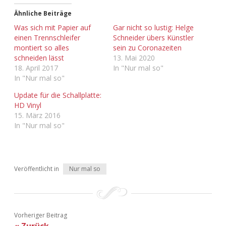
Ähnliche Beiträge
Adventskalender 2013
Visuelles
Was sich mit Papier auf
Gar nicht so lustig: Helge
einen Trennschleifer
Schneider übers Künstler
Adventskalender 2014
Wandnotizen
montiert so alles
sein zu Coronazeiten
schneiden lässt
13. Mai 2020
Adventskalender 2015
18. April 2017
In "Nur mal so"
In "Nur mal so"
Adventskalender 2016
Update für die Schallplatte:
HD Vinyl
Adventskalender 2017
15. März 2016
In "Nur mal so"
Adventskalender 2018
Adventskalender 2019
Veröffentlicht in
Nur mal so
Adventskalender 2020
Adventskalender 2021
Vorheriger Beitrag