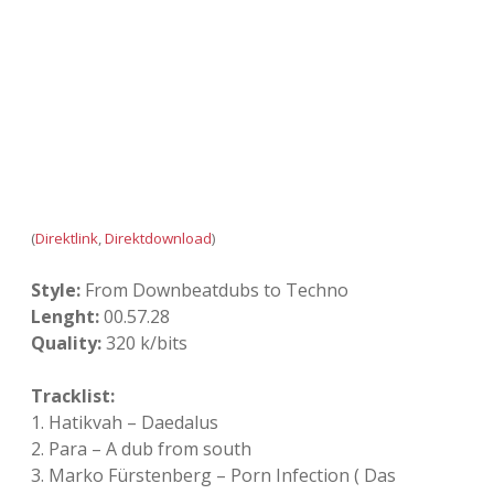
Adventskalender 2022
Adventskalender 2023
Adventskalender 2024
(
Direktlink
,
Direktdownload
)
Style:
From Downbeatdubs to Techno
Lenght:
00.57.28
Quality:
320 k/bits
Tracklist:
1. Hatikvah – Daedalus
2. Para – A dub from south
3. Marko Fürstenberg – Porn Infection ( Das