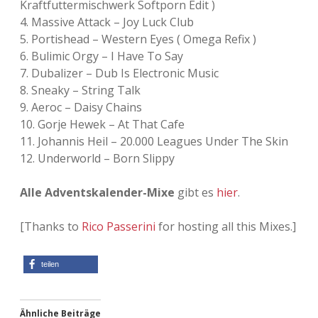
Kraftfuttermischwerk Softporn Edit )
4. Massive Attack – Joy Luck Club
5. Portishead – Western Eyes ( Omega Refix )
6. Bulimic Orgy – I Have To Say
7. Dubalizer – Dub Is Electronic Music
8. Sneaky – String Talk
9. Aeroc – Daisy Chains
10. Gorje Hewek – At That Cafe
11. Johannis Heil – 20.000 Leagues Under The Skin
12. Underworld – Born Slippy
Alle Adventskalender-Mixe
gibt es
hier
.
[Thanks to
Rico Passerini
for hosting all this Mixes.]
teilen
Ähnliche Beiträge