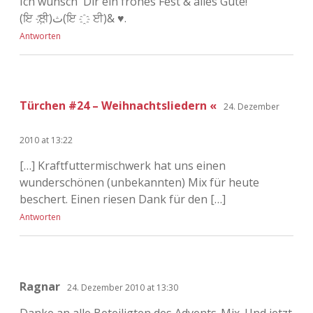
Ich wünsch´ Dir ein frohes Fest & alles Gute!
(ਇ ҉ ਈ)ث(ਇ ҈ ਈ)& ♥.
Antworten
Türchen #24 – Weihnachtsliedern «
24. Dezember
2010 at 13:22
[…] Kraftfuttermischwerk hat uns einen
wunderschönen (unbekannten) Mix für heute
beschert. Einen riesen Dank für den […]
Antworten
Ragnar
24. Dezember 2010 at 13:30
Danke an alle Beteiligten des Advents-Mix. Und jetzt