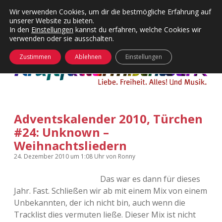
Wir verwenden Cookies, um dir die bestmögliche Erfahrung auf
unserer Website zu bieten.
Menü
Kategorien
Dropdown-
In den
Einstellungen
kannst du erfahren, welche Cookies wir
öffnen
Menü
verwenden oder sie ausschalten.
öffnen
24 Hours Chilling
KFMW-Disco
Zustimmen
Ablehnen
Einstellungen
Die Wende
Dates
Instagrams
Doku
Adventskalender 2010, Türchen
KFMW-Disco
Contact
#24: Unknown –
Adventskalender
kfmw.stuff
Weihnachtsliedern
Dropdown-
Menü
24. Dezember 2010
um 1:08 Uhr
von
Ronny
öffnen
Adventskalender 2010
Kopfkinomusik
facebook
instagram
rss
soundcloud
vimeo
Bluesky
Das war es dann für dieses
Adventskalender 2011
Nur mal so
Jahr. Fast. Schließen wir ab mit einem Mix von einem
Unbekannten, der ich nicht bin, auch wenn die
Adventskalender 2012
Täglicher Sinnwahn
Tracklist dies vermuten ließe. Dieser Mix ist nicht