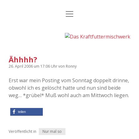
Menü
Kategorien
Dropdown-
öffnen
Menü
öffnen
24 Hours Chilling
KFMW-Disco
Die Wende
Dates
Ähhhh?
Instagrams
Doku
26. April 2006
um 17:06 Uhr
von
Ronny
KFMW-Disco
Contact
Erst war mein Posting vom Sonntag doppelt drinne,
obwohl ich es gelöscht hatte und nun sind beide
Adventskalender
kfmw.stuff
Dropdown-
Menü
weg… *grübel* Muß wohl auch am Mittwoch liegen.
öffnen
Adventskalender 2010
Kopfkinomusik
facebook
instagram
rss
soundcloud
vimeo
Bluesky
teilen
Adventskalender 2011
Nur mal so
Veröffentlicht in
Nur mal so
Adventskalender 2012
Täglicher Sinnwahn