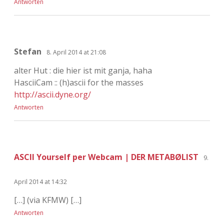
Antworten
Stefan
8. April 2014 at 21:08
alter Hut : die hier ist mit ganja, haha
HasciiCam :: (h)ascii for the masses
http://ascii.dyne.org/
Antworten
ASCII Yourself per Webcam | DER METABØLIST
9.
April 2014 at 14:32
[…] (via KFMW) […]
Antworten