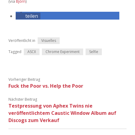
(via
Björn
)
Adventskalender 2013
Visuelles
teilen
Adventskalender 2014
Wandnotizen
Adventskalender 2015
Veröffentlicht in
Visuelles
Tagged
ASCII
Chrome Experiment
Selfie
Adventskalender 2016
Adventskalender 2017
Vorheriger Beitrag
Adventskalender 2018
Fuck the Poor vs. Help the Poor
Adventskalender 2019
Nächster Beitrag
Testpressung von Aphex Twins nie
Adventskalender 2020
veröffentlichtem Caustic Window Album auf
Discogs zum Verkauf
Adventskalender 2021