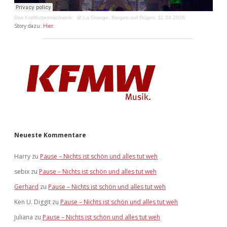
Das Kraftfuttermischwerk
·
@ La Grange, Bergen auf Rügen, 11.04.2026
Story dazu:
Hier
.
Neueste Kommentare
Harry
zu
Pause – Nichts ist schön und alles tut weh
sebix
zu
Pause – Nichts ist schön und alles tut weh
Gerhard
zu
Pause – Nichts ist schön und alles tut weh
Ken U. Diggit
zu
Pause – Nichts ist schön und alles tut weh
Juliana
zu
Pause – Nichts ist schön und alles tut weh