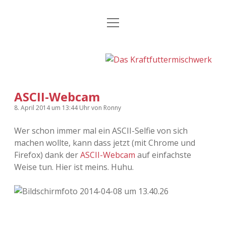
Menü
Kategorien
Dropdown-
öffnen
Menü
öffnen
24 Hours Chilling
KFMW-Disco
Die Wende
Dates
ASCII-Webcam
Instagrams
Doku
8. April 2014
um 13:44 Uhr
von
Ronny
KFMW-Disco
Contact
Wer schon immer mal ein ASCII-Selfie von sich
machen wollte, kann dass jetzt (mit Chrome und
Adventskalender
kfmw.stuff
Dropdown-
Menü
Firefox) dank der
ASCII-Webcam
auf einfachste
öffnen
Weise tun. Hier ist meins. Huhu.
Adventskalender 2010
Kopfkinomusik
facebook
instagram
rss
soundcloud
vimeo
Bluesky
Adventskalender 2011
Nur mal so
Adventskalender 2012
Täglicher Sinnwahn