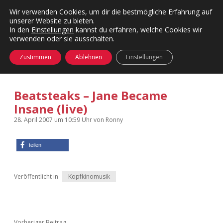
Wir verwenden Cookies, um dir die bestmögliche Erfahrung auf
unserer Website zu bieten.
Menü
Kategorien
Dropdown-
In den
Einstellungen
kannst du erfahren, welche Cookies wir
öffnen
Menü
verwenden oder sie ausschalten.
öffnen
24 Hours Chilling
KFMW-Disco
Zustimmen
Ablehnen
Einstellungen
Die Wende
Dates
Beatsteaks – Jane Became
Instagrams
Doku
Insane (live)
KFMW-Disco
Contact
28. April 2007
um 10:59 Uhr
von
Ronny
Adventskalender
kfmw.stuff
Dropdown-
teilen
Menü
öffnen
Adventskalender 2010
Kopfkinomusik
facebook
instagram
rss
soundcloud
vimeo
Bluesky
Veröffentlicht in
Kopfkinomusik
Adventskalender 2011
Nur mal so
Adventskalender 2012
Täglicher Sinnwahn
Vorheriger Beitrag