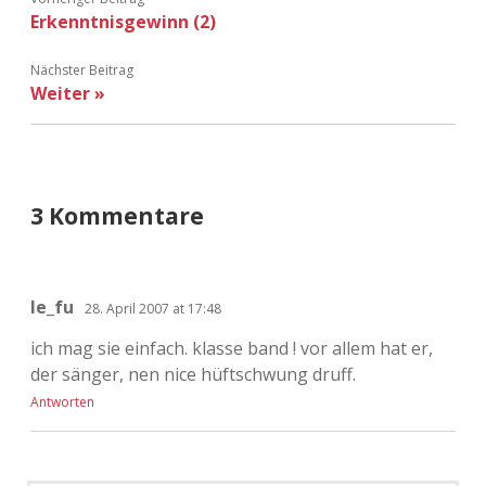
Erkenntnisgewinn (2)
Adventskalender 2013
Visuelles
Nächster Beitrag
Adventskalender 2014
Wandnotizen
Weiter »
Adventskalender 2015
Adventskalender 2016
3 Kommentare
Adventskalender 2017
Adventskalender 2018
le_fu
28. April 2007 at 17:48
Adventskalender 2019
ich mag sie einfach. klasse band ! vor allem hat er,
der sänger, nen nice hüftschwung druff.
Adventskalender 2020
Antworten
Adventskalender 2021