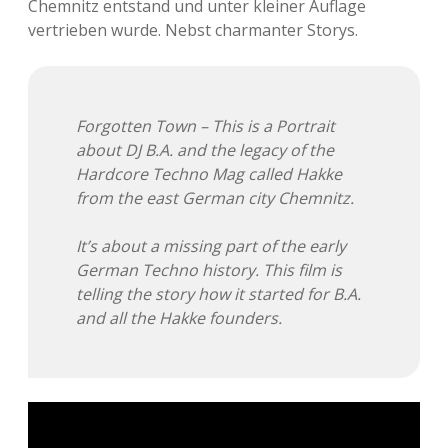
Chemnitz entstand und unter kleiner Auflage
vertrieben wurde. Nebst charmanter Storys.
Adventskalender 2013
Visuelles
Adventskalender 2014
Wandnotizen
Forgotten Town – This is a Portrait
Adventskalender 2015
about DJ B.A. and the legacy of the
Hardcore Techno Mag called Hakke
Adventskalender 2016
from the east German city Chemnitz.
Adventskalender 2017
It’s about a missing part of the early
German Techno history. This film is
Adventskalender 2018
telling the story how it started for B.A.
and all the Hakke founders.
Adventskalender 2019
Adventskalender 2020
Adventskalender 2021