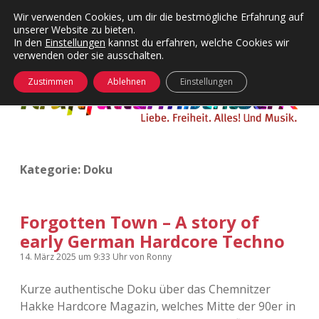
Wir verwenden Cookies, um dir die bestmögliche Erfahrung auf
unserer Website zu bieten.
Menü
Kategorien
Dropdown-
In den
Einstellungen
kannst du erfahren, welche Cookies wir
öffnen
Menü
verwenden oder sie ausschalten.
öffnen
24 Hours Chilling
KFMW-Disco
Zustimmen
Ablehnen
Einstellungen
Die Wende
Dates
Instagrams
Doku
Kategorie:
Doku
KFMW-Disco
Contact
Adventskalender
kfmw.stuff
Dropdown-
Menü
Forgotten Town – A story of
öffnen
early German Hardcore Techno
Adventskalender 2010
Kopfkinomusik
facebook
instagram
rss
soundcloud
vimeo
Bluesky
14. März 2025
um 9:33 Uhr
von
Ronny
Adventskalender 2011
Nur mal so
Kurze authentische Doku über das Chemnitzer
Hakke Hardcore Magazin, welches Mitte der 90er in
Adventskalender 2012
Täglicher Sinnwahn