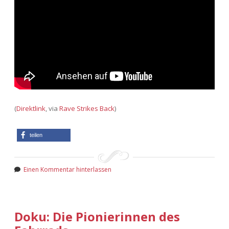
Adventskalender 2022
Adventskalender 2023
Adventskalender 2024
(
Direktlink
, via
Rave Strikes Back
)
teilen
Einen Kommentar hinterlassen
Doku: Die Pionierinnen des