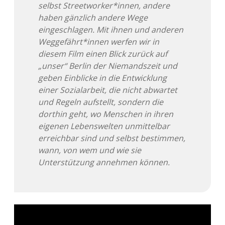
selbst Streetworker*innen, andere
haben gänzlich andere Wege
eingeschlagen. Mit ihnen und anderen
Weggefährt*innen werfen wir in
diesem Film einen Blick zurück auf
„unser“ Berlin der Niemandszeit und
geben Einblicke in die Entwicklung
einer Sozialarbeit, die nicht abwartet
und Regeln aufstellt, sondern die
dorthin geht, wo Menschen in ihren
eigenen Lebenswelten unmittelbar
erreichbar sind und selbst bestimmen,
wann, von wem und wie sie
Unterstützung annehmen können.