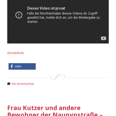
(
Direktlink
)
teilen
Ein Kommentar
Frau Kutzer und andere
Bewohner der Naunynstraße –