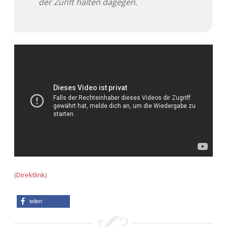
der Zunft halten dagegen.
(
Direktlink
)
teilen