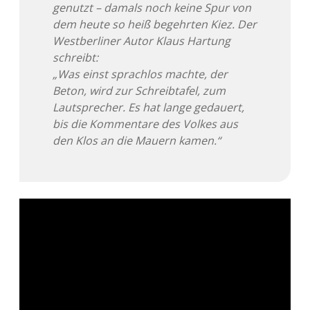
genutzt – damals noch keine Spur von
dem heute so heiß begehrten Kiez. Der
Westberliner Autor Klaus Hartung
schreibt:
„Was einst sprachlos machte, der
Beton, wird zur Schreibtafel, zum
Lautsprecher. Es hat lange gedauert,
bis die Kommentare des Volkes aus
den Klos an die Mauern kamen.“