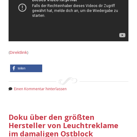
(
Direktlink
)
teilen
Einen Kommentar hinterlassen
Doku über den größten
Hersteller von Leuchtreklame
im damaligen Ostblock