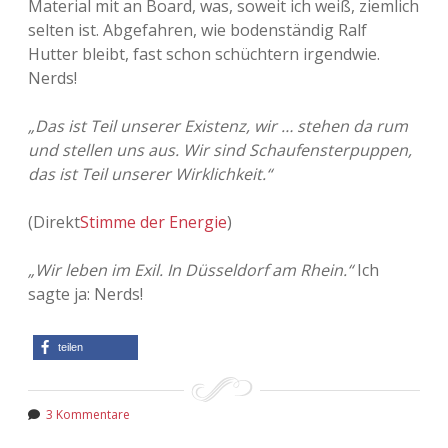
Material mit an Board, was, soweit ich weiß, ziemlich
selten ist. Abgefahren, wie bodenständig Ralf
Adventskalender 2013
Visuelles
Hutter bleibt, fast schon schüchtern irgendwie.
Nerds!
Adventskalender 2014
Wandnotizen
„Das ist Teil unserer Existenz, wir … stehen da rum
Adventskalender 2015
und stellen uns aus. Wir sind Schaufensterpuppen,
das ist Teil unserer Wirklichkeit.“
Adventskalender 2016
(Direkt
Stimme der Energie
)
Adventskalender 2017
„Wir leben im Exil. In Düsseldorf am Rhein.“
Ich
Adventskalender 2018
sagte ja: Nerds!
Adventskalender 2019
teilen
Adventskalender 2020
Adventskalender 2021
3 Kommentare