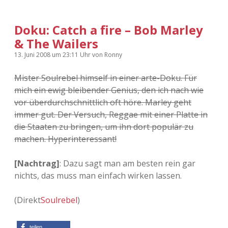
Adventskalender 2022
Doku: Catch a fire – Bob Marley
Adventskalender 2023
& The Wailers
13. Juni 2008
um 23:11 Uhr
von
Ronny
Adventskalender 2024
Mister Soulrebel himself in einer arte-Doku. Für
mich ein ewig bleibender Genius, den ich nach wie
vor überdurchschnittlich oft höre. Marley geht
immer gut. Der Versuch, Reggae mit einer Platte in
die Staaten zu bringen, um ihn dort populär zu
machen. Hyperinteressant!
[Nachtrag]
: Dazu sagt man am besten rein gar
nichts, das muss man einfach wirken lassen.
(Direkt
Soulrebel
)
teilen