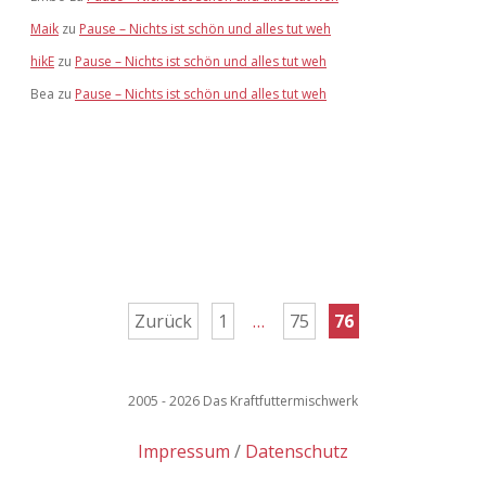
Maik
zu
Pause – Nichts ist schön und alles tut weh
hikE
zu
Pause – Nichts ist schön und alles tut weh
Bea
zu
Pause – Nichts ist schön und alles tut weh
Seitennummerierung
Zurück
1
…
75
76
der
Beiträge
2005 - 2026 Das Kraftfuttermischwerk
Impressum
Datenschutz