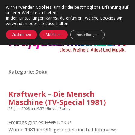
Wir verwenden Cookies, um dir die bestmögliche Erfahrung auf
unserer Website zu bieten.
Menü
Kategorien
Dropdown-
In den
Einstellungen
kannst du erfahren, welche Cookies wir
öffnen
Menü
verwenden oder sie ausschalten.
öffnen
24 Hours Chilling
KFMW-Disco
Zustimmen
Ablehnen
Einstellungen
Die Wende
Dates
Instagrams
Doku
Kategorie:
Doku
KFMW-Disco
Contact
Adventskalender
kfmw.stuff
Dropdown-
Menü
Kraftwerk – Die Mensch
öffnen
Maschine (TV-Special 1981)
Adventskalender 2010
Kopfkinomusik
facebook
instagram
rss
soundcloud
vimeo
Bluesky
27. Juni 2008
um 9:57 Uhr
von
Ronny
Adventskalender 2011
Nur mal so
Freitags gibt es
Fisch
Dokus.
Wurde 1981 im ORF gesendet und hat Interview-
Adventskalender 2012
Täglicher Sinnwahn