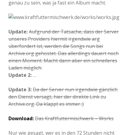
genau zu sein, was ja fast ein Album macht.
Adventskalender 2013
Visuelles
Adventskalender 2014
Wandnotizen
Update:
Aufgrund der Tatsache, dass der Server
Adventskalender 2015
unseres Providers hiermit irgendwie arg
überfordert ist, werden die Songs nun bei
Adventskalender 2016
Archive.org gehostet. Das allerdings dauert noch
einen Moment. Macht dann aber ein schnelleres
Adventskalender 2017
Laden möglich.
Update 2:
…
Adventskalender 2018
Update 3:
Da der Server nun irgendwie gänzlich
Adventskalender 2019
den Dienst versagt, hier der direkte Link zu
Archive.org. Da klappt es immer ;)
Adventskalender 2020
Download:
Das Kraftfuttermischwerk – Works
Adventskalender 2021
Nur wie gesagt, wer es in den 72 Stunden nicht