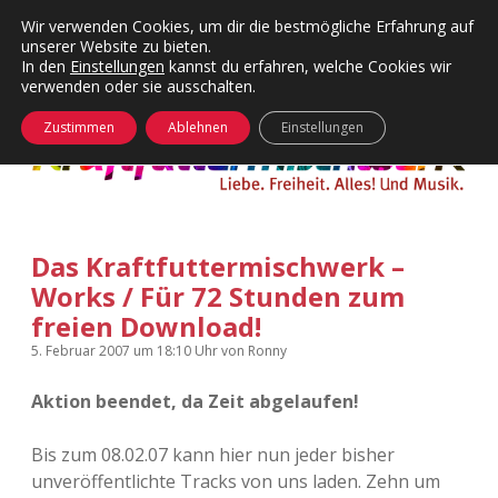
Wir verwenden Cookies, um dir die bestmögliche Erfahrung auf
unserer Website zu bieten.
Menü
Kategorien
Dropdown-
In den
Einstellungen
kannst du erfahren, welche Cookies wir
öffnen
Menü
verwenden oder sie ausschalten.
öffnen
24 Hours Chilling
KFMW-Disco
Zustimmen
Ablehnen
Einstellungen
Die Wende
Dates
Instagrams
Doku
Das Kraftfuttermischwerk –
KFMW-Disco
Contact
Works / Für 72 Stunden zum
Adventskalender
kfmw.stuff
freien Download!
Dropdown-
Menü
5. Februar 2007
um 18:10 Uhr
von
Ronny
öffnen
Adventskalender 2010
Kopfkinomusik
facebook
instagram
rss
soundcloud
vimeo
Bluesky
Aktion beendet, da Zeit abgelaufen!
Adventskalender 2011
Nur mal so
Bis zum 08.02.07 kann hier nun jeder bisher
Adventskalender 2012
Täglicher Sinnwahn
unveröffentlichte Tracks von uns laden. Zehn um