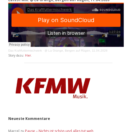
Das Kraftfuttermischwerk
·
@ La Grange, Bergen auf Rügen, 11.04.2026
Story dazu:
Hier
.
Neueste Kommentare
Marcel
zu
Pause – Nichts ist schön und alles tut weh