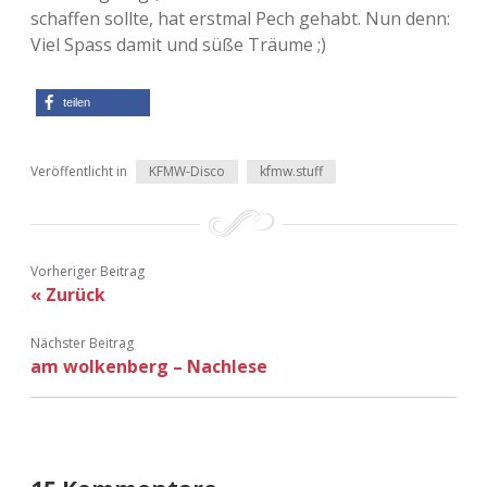
Adventskalender 2022
schaffen sollte, hat erstmal Pech gehabt. Nun denn:
Viel Spass damit und süße Träume ;)
Adventskalender 2023
teilen
Adventskalender 2024
Veröffentlicht in
KFMW-Disco
kfmw.stuff
Vorheriger Beitrag
« Zurück
Nächster Beitrag
am wolkenberg – Nachlese