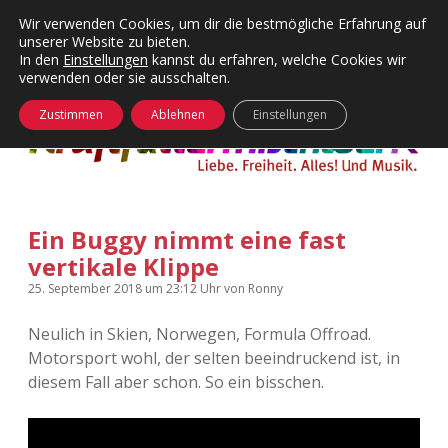
Wir verwenden Cookies, um dir die bestmögliche Erfahrung auf
unserer Website zu bieten.
Menü
Kategorien
Dropdown-
In den
Einstellungen
kannst du erfahren, welche Cookies wir
öffnen
Menü
verwenden oder sie ausschalten.
öffnen
24 Hours Chilling
KFMW-Disco
Zustimmen
Ablehnen
Einstellungen
Die Wende
Dates
Instagrams
Doku
Ein Buggy nimmt eine fast
KFMW-Disco
Contact
vertikale Klippe
Adventskalender
kfmw.stuff
Dropdown-
25. September 2018
um 23:12 Uhr
von
Ronny
Menü
öffnen
Neulich in Skien, Norwegen, Formula Offroad.
Adventskalender 2010
Kopfkinomusik
facebook
instagram
rss
soundcloud
vimeo
Bluesky
Motorsport wohl, der selten beeindruckend ist, in
diesem Fall aber schon. So ein bisschen.
Adventskalender 2011
Nur mal so
Adventskalender 2012
Täglicher Sinnwahn