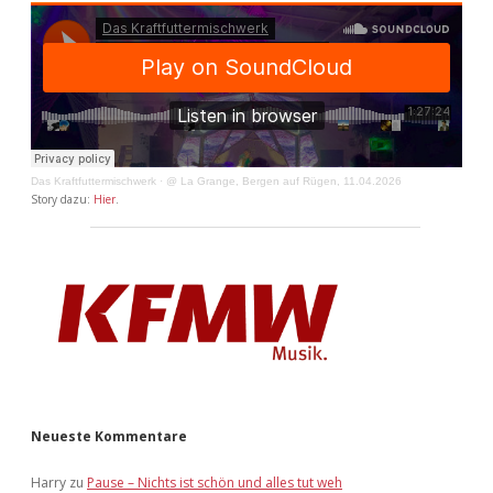
Das Kraftfuttermischwerk
·
@ La Grange, Bergen auf Rügen, 11.04.2026
Story dazu:
Hier
.
Neueste Kommentare
Harry
zu
Pause – Nichts ist schön und alles tut weh