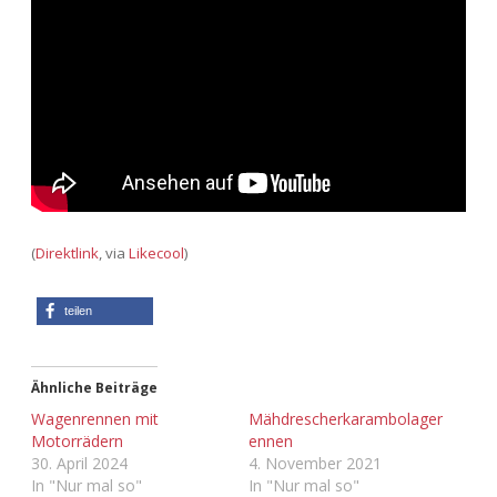
Adventskalender 2013
Visuelles
Adventskalender 2014
Wandnotizen
Adventskalender 2015
Adventskalender 2016
Adventskalender 2017
(
Direktlink
, via
Likecool
)
Adventskalender 2018
teilen
Adventskalender 2019
Ähnliche Beiträge
Adventskalender 2020
Wagenrennen mit
Mähdrescherkarambolager
Motorrädern
ennen
Adventskalender 2021
30. April 2024
4. November 2021
In "Nur mal so"
In "Nur mal so"