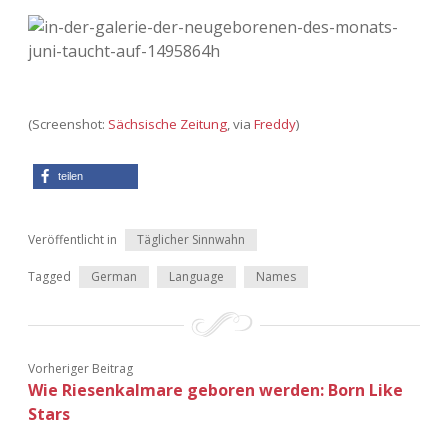
Adventskalender 2013
Visuelles
Adventskalender 2014
Wandnotizen
(Screenshot:
Sächsische Zeitung
, via
Freddy
)
Adventskalender 2015
Adventskalender 2016
teilen
Adventskalender 2017
Veröffentlicht in
Täglicher Sinnwahn
Adventskalender 2018
Tagged
German
Language
Names
Adventskalender 2019
Adventskalender 2020
Vorheriger Beitrag
Wie Riesenkalmare geboren werden: Born Like
Stars
Adventskalender 2021