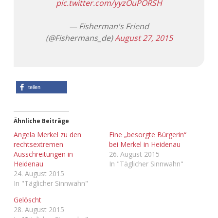
pic.twitter.com/yyzOuPORSH
Adventskalender 2013
Visuelles
— Fisherman's Friend
(@Fishermans_de)
August 27, 2015
Adventskalender 2014
Wandnotizen
Adventskalender 2015
Adventskalender 2016
teilen
Adventskalender 2017
Ähnliche Beiträge
Adventskalender 2018
Angela Merkel zu den
Eine „besorgte Bürgerin“
rechtsextremen
bei Merkel in Heidenau
Ausschreitungen in
26. August 2015
Adventskalender 2019
Heidenau
In "Täglicher Sinnwahn"
24. August 2015
Adventskalender 2020
In "Täglicher Sinnwahn"
Gelöscht
Adventskalender 2021
28. August 2015