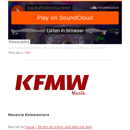
Das Kraftfuttermischwerk
·
@ La Grange, Bergen auf Rügen, 11.04.2026
Story dazu:
Hier
.
Neueste Kommentare
Marcel
zu
Pause – Nichts ist schön und alles tut weh