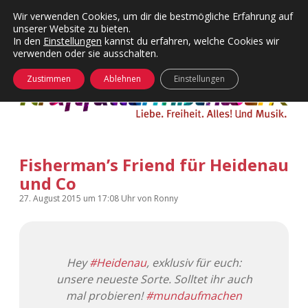
Wir verwenden Cookies, um dir die bestmögliche Erfahrung auf
unserer Website zu bieten.
Menü
Kategorien
Dropdown-
In den
Einstellungen
kannst du erfahren, welche Cookies wir
öffnen
Menü
verwenden oder sie ausschalten.
öffnen
24 Hours Chilling
KFMW-Disco
Zustimmen
Ablehnen
Einstellungen
Die Wende
Dates
Instagrams
Doku
Fisherman’s Friend für Heidenau
KFMW-Disco
Contact
und Co
Adventskalender
kfmw.stuff
Dropdown-
27. August 2015
um 17:08 Uhr
von
Ronny
Menü
öffnen
Adventskalender 2010
Kopfkinomusik
facebook
instagram
rss
soundcloud
vimeo
Bluesky
Hey
#Heidenau
, exklusiv für euch:
Adventskalender 2011
Nur mal so
unsere neueste Sorte. Solltet ihr auch
mal probieren!
#mundaufmachen
Adventskalender 2012
Täglicher Sinnwahn