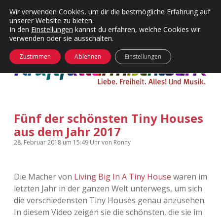
Wir verwenden Cookies, um dir die bestmögliche Erfahrung auf
unserer Website zu bieten.
Menü
Kategorien
Dropdown-
In den
Einstellungen
kannst du erfahren, welche Cookies wir
öffnen
Menü
verwenden oder sie ausschalten.
öffnen
24 Hours Chilling
KFMW-Disco
Zustimmen
Ablehnen
Einstellungen
Die Wende
Dates
Instagrams
Doku
Fünf der schönsten Tiny Houses
KFMW-Disco
Contact
aus dem Jahr 2017
Adventskalender
kfmw.stuff
Dropdown-
28. Februar 2018
um 15:49 Uhr
von
Ronny
Menü
öffnen
Adventskalender 2010
Kopfkinomusik
facebook
instagram
rss
soundcloud
vimeo
Bluesky
Die Macher von
Living Big In A Tiny House
waren im
letzten Jahr in der ganzen Welt unterwegs, um sich
Adventskalender 2011
Nur mal so
die verschiedensten Tiny Houses genau anzusehen.
In diesem Video zeigen sie die schönsten, die sie im
Adventskalender 2012
Täglicher Sinnwahn