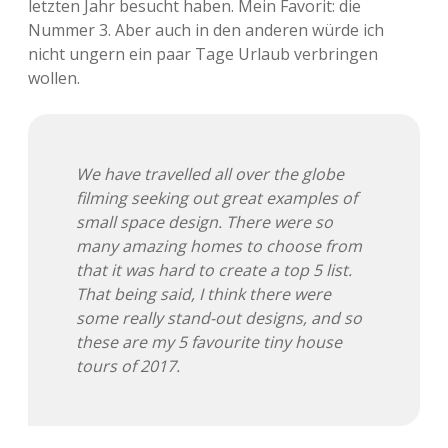
letzten Jahr besucht haben. Mein Favorit: die
Nummer 3. Aber auch in den anderen würde ich
Adventskalender 2013
Visuelles
nicht ungern ein paar Tage Urlaub verbringen
wollen.
Adventskalender 2014
Wandnotizen
Adventskalender 2015
We have travelled all over the globe
Adventskalender 2016
filming seeking out great examples of
small space design. There were so
Adventskalender 2017
many amazing homes to choose from
that it was hard to create a top 5 list.
Adventskalender 2018
That being said, I think there were
some really stand-out designs, and so
Adventskalender 2019
these are my 5 favourite tiny house
tours of 2017.
Adventskalender 2020
Adventskalender 2021